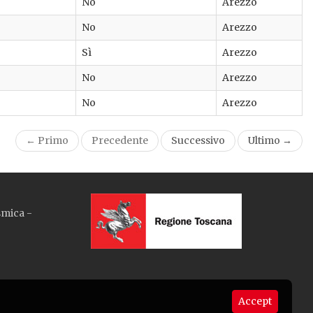
No
Arezzo
No
Arezzo
Sì
Arezzo
No
Arezzo
No
Arezzo
← Primo
Precedente
Successivo
Ultimo →
smica -
Accept