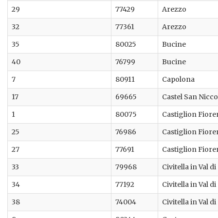
29
77429
Arezzo
32
77361
Arezzo
35
80025
Bucine
40
76799
Bucine
7
80911
Capolona
17
69665
Castel San Nicco
1
80075
Castiglion Fiore
25
76986
Castiglion Fiore
27
77691
Castiglion Fiore
33
79968
Civitella in Val d
34
77192
Civitella in Val d
38
74004
Civitella in Val d