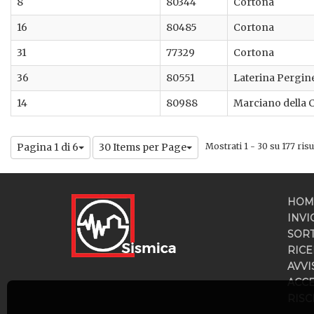
8
80344
Cortona
16
80485
Cortona
31
77329
Cortona
36
80551
Laterina Pergin
14
80988
Marciano della 
Pagina 1 di 6
30 Items per Page
Mostrati 1 - 30 su 177 risul
HOM
INVI
SOR
RICE
AVVI
ACC
RISC