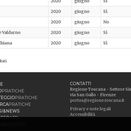
2020
giugno
Sì
2020
giugno
Sì
2020
giugno
No
e Valdarno
2020
giugno
Sì
Chiana
2020
giugno
Sì
tati.
CONTATTI
E
Regione Toscana - Settore Si
O
PRATICHE
via San Gallo - Firenze
TEGGIO
PRATICHE
portos@regione.toscana.it
RCA
PRATICHE
Privacy e note legali
SI&NEWS
Accessibilità
ESSO
ATTI
HIO
SISMICO