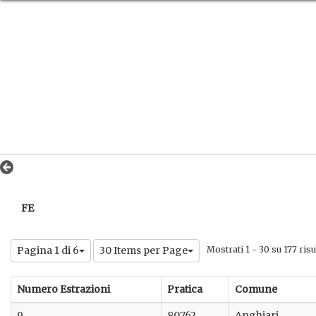
FE
Pagina 1 di 6
30 Items per Page
Mostrati 1 - 30 su 177 risul
Numero Estrazioni
Pratica
Comune
9
80762
Anghiari