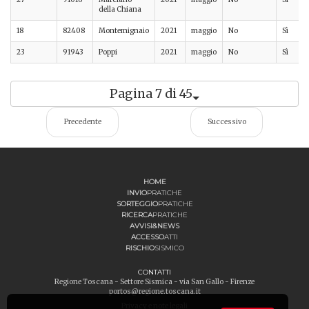
della Chiana
18
82408
Montemignaio
2021
maggio
No
Sì
23
91943
Poppi
2021
maggio
No
Sì
Pagina 7 di 45
Precedente
Successivo
HOME
INVIO
PRATICHE
SORTEGGIO
PRATICHE
RICERCA
PRATICHE
AVVISI&NEWS
ACCESSO
ATTI
RISCHIO
SISMICO
CONTATTI
Regione Toscana - Settore Sismica - via San Gallo - Firenze
portos@regione.toscana.it
Privacy e note legali