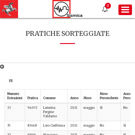
0
PRATICHE SORTEGGIATE
FE
Numero
Mese
Anno
Estrazioni
Pratica
Comune
Anno
Mese
Precendente
Precede
33
94033
Laterina
2021
maggio
Sì
No
Pergine
Valdarno
35
83648
Loro Ciuffenna
2021
maggio
No
Sì
27
91016
Marciano
2021
maggio
No
Sì