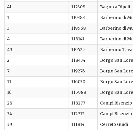
41
112308
Bagno a Ripoli
1
119383
Barberino di M
3
119568
Barberino di M
4
118141
Barberino di M
49
119525
Barberino Tava
2
118434
Borgo San Lor
7
119276
Borgo San Lor
11
116030
Borgo San Lor
16
115988
Borgo San Lor
28
118277
Campi Bisenzio
34
112712
Campi Bisenzio
39
111814
Cerreto Guidi