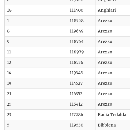
18
111400
Anghiari
1
118558
Arezzo
8
119649
Arezzo
9
118763
Arezzo
11
118979
Arezzo
12
118536
Arezzo
14
119345
Arezzo
19
114527
Arezzo
21
116352
Arezzo
25
116412
Arezzo
23
117286
Badia Tedalda
5
119530
Bibbiena