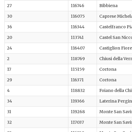
27
116746
Bibbiena
30
116075
Caprese Michel
36
116344
Castelfranco Pi
20
113741
Castel San Nicc
24
116407
Castiglion Fior
2
118769
Chiusi della Ver
17
115159
Cortona
29
116371
Cortona
4
118832
Foiano della Ch
34
119366
Laterina Pergin
31
119268
Monte San Sav
32
117037
Monte San Sav