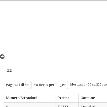
FE
Pagina 1 di 5
50 Items per Page
Mostrati 1 - 50 su 220 risu
Numero Estrazioni
Pratica
Comune
6
119322
Anghiari