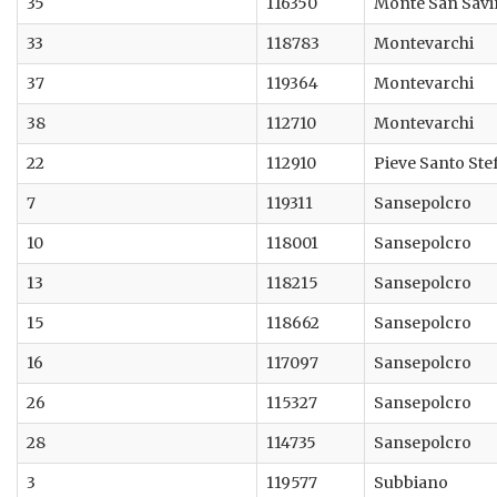
35
116350
Monte San Sav
33
118783
Montevarchi
37
119364
Montevarchi
38
112710
Montevarchi
22
112910
Pieve Santo Ste
7
119311
Sansepolcro
10
118001
Sansepolcro
13
118215
Sansepolcro
15
118662
Sansepolcro
16
117097
Sansepolcro
26
115327
Sansepolcro
28
114735
Sansepolcro
3
119577
Subbiano