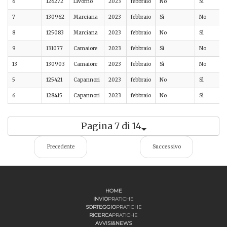
6
126272
Livorno
2023
febbraio
No
Sì
7
130962
Marciana
2023
febbraio
Sì
No
8
125083
Marciana
2023
febbraio
No
Sì
9
131077
Camaiore
2023
febbraio
Sì
No
13
130903
Camaiore
2023
febbraio
Sì
No
5
125421
Capannori
2023
febbraio
No
Sì
6
128415
Capannori
2023
febbraio
No
Sì
Pagina 7 di 14
Precedente
Successivo
HOME
INVIO
PRATICHE
SORTEGGIO
PRATICHE
RICERCA
PRATICHE
AVVISI&NEWS