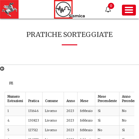
0
PRATICHE SORTEGGIATE
FE
Numero
Mese
Anno
Estrazioni
Pratica
Comune
Anno
Mese
Precendente
Precedente
1
131646
Livorno
2023
febbraio
Sì
No
4
130823
Livorno
2023
febbraio
Sì
No
5
127512
Livorno
2023
febbraio
No
Sì