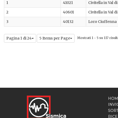
1
41021
Civitella in Val d
2
40601
Civitella in Val d
3
40132
Loro Ciuffenna
Pagina 1 di 24
5 Items per Page
Mostrati 1 - 5 su 117 risulta
HOM
INVI
SOR
RICE