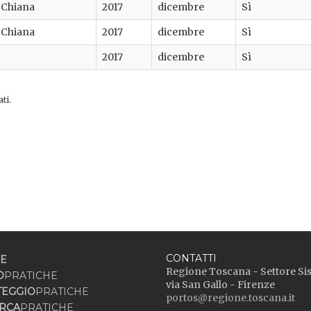
i Chiana
2017
dicembre
Sì
i Chiana
2017
dicembre
Sì
2017
dicembre
Sì
ti.
CONTATTI
E
Regione Toscana - Settore Si
O
PRATICHE
via San Gallo - Firenze
TEGGIO
PRATICHE
portos@regione.toscana.it
RCA
PRATICHE