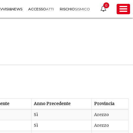
0
VVISI&NEWS
ACCESSO
ATTI
RISCHIO
SISMICO
ente
Anno Precedente
Provincia
Sì
Arezzo
Sì
Arezzo