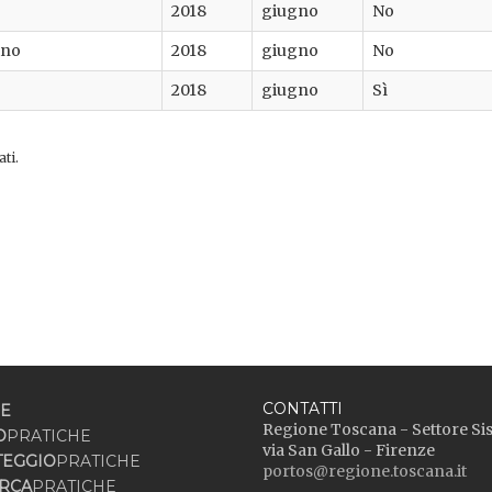
2018
giugno
No
ino
2018
giugno
No
2018
giugno
Sì
ati.
CONTATTI
E
Regione Toscana - Settore Si
O
PRATICHE
via San Gallo - Firenze
TEGGIO
PRATICHE
portos@regione.toscana.it
RCA
PRATICHE