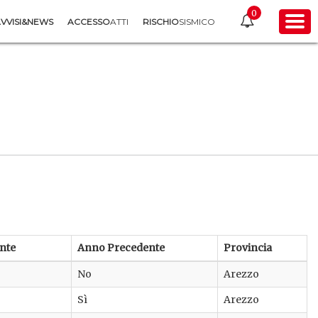
0
VVISI&NEWS
ACCESSO
ATTI
RISCHIO
SISMICO
nte
Anno Precedente
Provincia
No
Arezzo
Sì
Arezzo