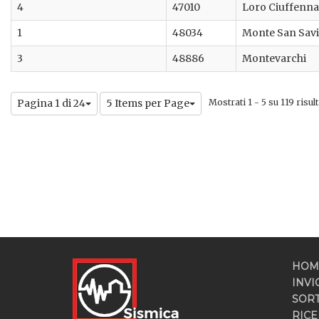
4
47010
Loro Ciuffenna
1
48034
Monte San Sav
3
48886
Montevarchi
Pagina 1 di 24
5 Items per Page
Mostrati 1 - 5 su 119 risult
HOM
INVI
SOR
RICE