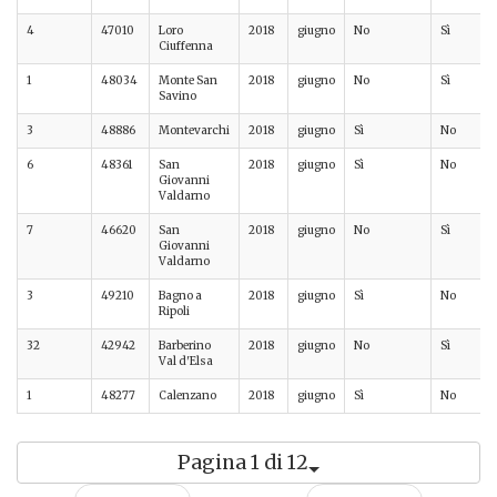
4
47010
Loro
2018
giugno
No
Sì
Ciuffenna
1
48034
Monte San
2018
giugno
No
Sì
Savino
3
48886
Montevarchi
2018
giugno
Sì
No
6
48361
San
2018
giugno
Sì
No
Giovanni
Valdarno
7
46620
San
2018
giugno
No
Sì
Giovanni
Valdarno
3
49210
Bagno a
2018
giugno
Sì
No
Ripoli
32
42942
Barberino
2018
giugno
No
Sì
Val d'Elsa
1
48277
Calenzano
2018
giugno
Sì
No
Pagina 1 di 12