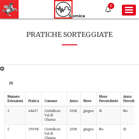
0
PRATICHE SORTEGGIATE
FE
Numero
Mese
Anno
Estrazioni
Pratica
Comune
Anno
Mese
Precendente
Precedent
2
48437
Civitella in
2018
giugno
Sì
No
Val di
Chiana
5
39098
Civitella in
2018
giugno
No
Sì
Val di
Chiana