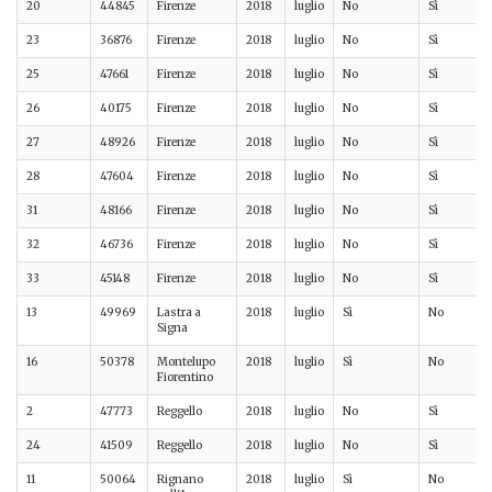
20
44845
Firenze
2018
luglio
No
Sì
23
36876
Firenze
2018
luglio
No
Sì
25
47661
Firenze
2018
luglio
No
Sì
26
40175
Firenze
2018
luglio
No
Sì
27
48926
Firenze
2018
luglio
No
Sì
28
47604
Firenze
2018
luglio
No
Sì
31
48166
Firenze
2018
luglio
No
Sì
32
46736
Firenze
2018
luglio
No
Sì
33
45148
Firenze
2018
luglio
No
Sì
13
49969
Lastra a
2018
luglio
Sì
No
Signa
16
50378
Montelupo
2018
luglio
Sì
No
Fiorentino
2
47773
Reggello
2018
luglio
No
Sì
24
41509
Reggello
2018
luglio
No
Sì
11
50064
Rignano
2018
luglio
Sì
No