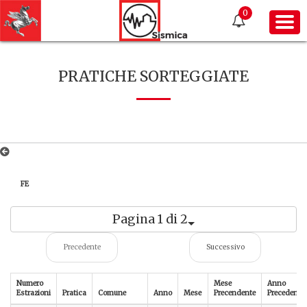
0
PRATICHE SORTEGGIATE
FE
Pagina 1 di 2
Precedente
Successivo
Numero
Mese
Anno
Estrazioni
Pratica
Comune
Anno
Mese
Precendente
Precedente