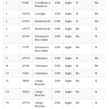
1
50615
Castelfranco
2018
luglio
Sì
No
Piandiscò
5
50074
Cavriglia
2018
luglio
Sì
No
2
49769
Montevarchi
2018
luglio
Sì
No
4
40977
Montevarchi
2018
luglio
No
Sì
3
45963
Terranuova
2018
luglio
No
Sì
Bracciolini
6
37917
Terranuova
2018
luglio
No
Sì
Bracciolini
9
49595
Calenzano
2018
luglio
Sì
No
14
49581
Calenzano
2018
luglio
Sì
No
22
36516
Calenzano
2018
luglio
No
Sì
21
38158
Campi
2018
luglio
No
Sì
Bisenzio
29
35803
Campi
2018
luglio
No
Sì
Bisenzio
30
45796
Campi
2018
luglio
No
Sì
Bisenzio