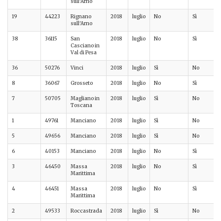
sull'Arno
19
44223
Rignano
2018
luglio
No
Sì
sull'Arno
38
36115
San
2018
luglio
No
Sì
Casciano in
Val di Pesa
36
50276
Vinci
2018
luglio
Sì
No
8
36067
Grosseto
2018
luglio
No
Sì
7
50705
Magliano in
2018
luglio
Sì
No
Toscana
1
49761
Manciano
2018
luglio
Sì
No
5
49656
Manciano
2018
luglio
Sì
No
6
40153
Manciano
2018
luglio
No
Sì
3
46450
Massa
2018
luglio
No
Sì
Marittima
4
46451
Massa
2018
luglio
No
Sì
Marittima
2
49533
Roccastrada
2018
luglio
Sì
No