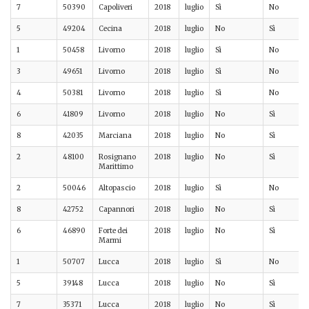
7
50390
Capoliveri
2018
luglio
Sì
No
5
49204
Cecina
2018
luglio
No
Sì
1
50458
Livorno
2018
luglio
Sì
No
3
49651
Livorno
2018
luglio
Sì
No
4
50381
Livorno
2018
luglio
Sì
No
6
41809
Livorno
2018
luglio
No
Sì
8
42035
Marciana
2018
luglio
No
Sì
2
48100
Rosignano
2018
luglio
No
Sì
Marittimo
2
50046
Altopascio
2018
luglio
Sì
No
8
42752
Capannori
2018
luglio
No
Sì
6
46890
Forte dei
2018
luglio
No
Sì
Marmi
1
50707
Lucca
2018
luglio
Sì
No
5
39148
Lucca
2018
luglio
No
Sì
7
35371
Lucca
2018
luglio
No
Sì