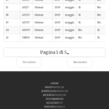
15
63127
Firenze
2019
maggio
Sì
No
18
62923
Firenze
2019
maggio
Sì
No
19
62707
Firenze
2019
maggio
Sì
No
20
60007
Firenze
2019
maggio
No
Sì
21
58830
Firenze
2019
maggio
No
Sì
Pagina 1 di 5
Precedente
Successivo
HOME
INVIO
PRATICHE
SORTEGGIO
PRATICHE
RICERCA
PRATICHE
AVVISI&NEWS
ACCESSO
ATTI
RISCHIO
SISMICO