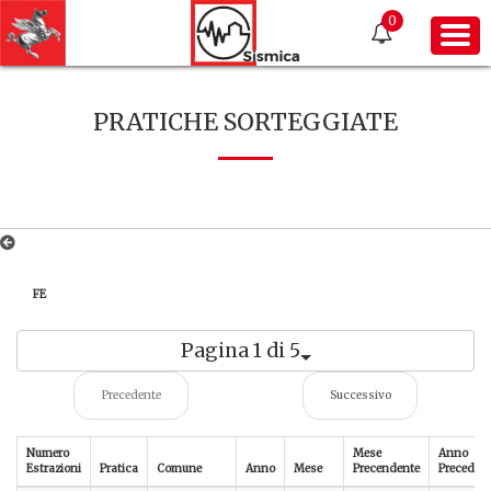
0
PRATICHE SORTEGGIATE
FE
Pagina 1 di 5
Precedente
Successivo
Numero
Mese
Anno
Estrazioni
Pratica
Comune
Anno
Mese
Precendente
Preceden