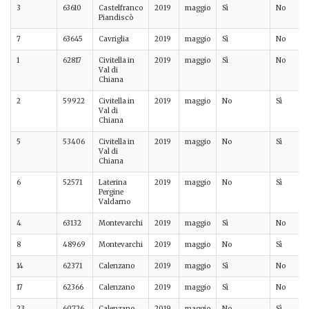
3
63610
Castelfranco
2019
maggio
Sì
No
Piandiscò
7
63645
Cavriglia
2019
maggio
Sì
No
1
62817
Civitella in
2019
maggio
Sì
No
Val di
Chiana
2
59922
Civitella in
2019
maggio
No
Sì
Val di
Chiana
5
53406
Civitella in
2019
maggio
No
Sì
Val di
Chiana
6
52571
Laterina
2019
maggio
No
Sì
Pergine
Valdarno
4
63132
Montevarchi
2019
maggio
Sì
No
8
48969
Montevarchi
2019
maggio
No
Sì
14
62371
Calenzano
2019
maggio
Sì
No
17
62366
Calenzano
2019
maggio
Sì
No
23
60726
Calenzano
2019
maggio
No
Sì