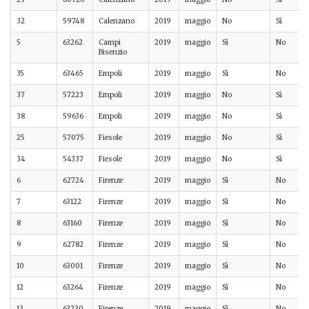
32
59748
Calenzano
2019
maggio
No
Sì
5
63262
Campi
2019
maggio
Sì
No
Bisenzio
35
63465
Empoli
2019
maggio
Sì
No
37
57223
Empoli
2019
maggio
No
Sì
38
59636
Empoli
2019
maggio
No
Sì
25
57075
Fiesole
2019
maggio
No
Sì
34
54337
Fiesole
2019
maggio
No
Sì
6
62724
Firenze
2019
maggio
Sì
No
7
63122
Firenze
2019
maggio
Sì
No
8
63160
Firenze
2019
maggio
Sì
No
9
62782
Firenze
2019
maggio
Sì
No
10
63001
Firenze
2019
maggio
Sì
No
12
63264
Firenze
2019
maggio
Sì
No
13
63230
Firenze
2019
maggio
Sì
No