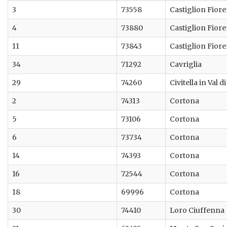
3
73558
Castiglion Fior
4
73880
Castiglion Fior
11
73843
Castiglion Fior
34
71292
Cavriglia
29
74260
Civitella in Val d
2
74313
Cortona
5
73106
Cortona
6
73734
Cortona
14
74393
Cortona
16
72544
Cortona
18
69996
Cortona
30
74410
Loro Ciuffenna