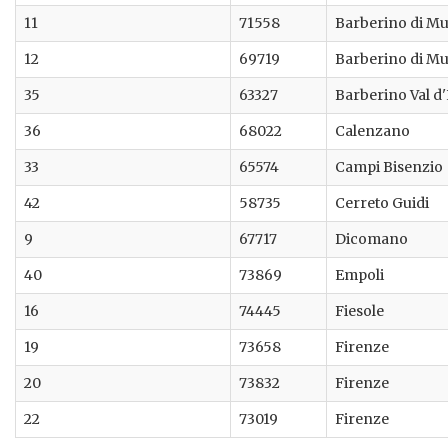
11
71558
Barberino di Mu
12
69719
Barberino di Mu
35
63327
Barberino Val d'
36
68022
Calenzano
33
65574
Campi Bisenzio
42
58735
Cerreto Guidi
9
67717
Dicomano
40
73869
Empoli
16
74445
Fiesole
19
73658
Firenze
20
73832
Firenze
22
73019
Firenze