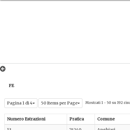
FE
Pagina 1 di 4
50 Items per Page
Mostrati 1 - 50 su 192 risul
Numero Estrazioni
Pratica
Comune
13
74240
Anghiari