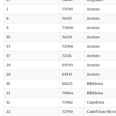
1
73590
Arezzo
8
74325
Arezzo
9
73900
Arezzo
10
74230
Arezzo
15
72068
Arezzo
17
72114
Arezzo
20
69705
Arezzo
26
69133
Arezzo
19
68223
Bibbiena
21
70844
Bibbiena
12
73082
Capolona
22
72790
Castel San Nicc