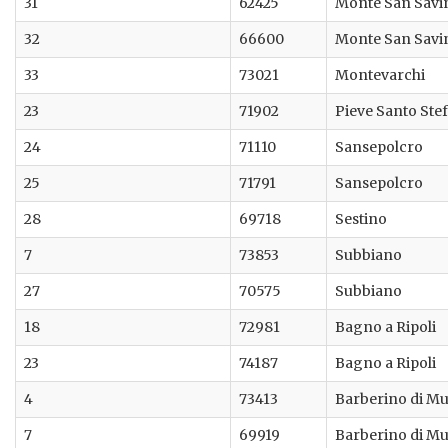
31
62425
Monte San Savi
32
66600
Monte San Savi
33
73021
Montevarchi
23
71902
Pieve Santo Ste
24
71110
Sansepolcro
25
71791
Sansepolcro
28
69718
Sestino
7
73853
Subbiano
27
70575
Subbiano
18
72981
Bagno a Ripoli
23
74187
Bagno a Ripoli
4
73413
Barberino di Mu
7
69919
Barberino di Mu