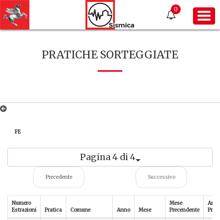
0
PRATICHE SORTEGGIATE
FE
Pagina 4 di 4
Precedente
Successivo
Numero
Mese
Ann
Estrazioni
Pratica
Comune
Anno
Mese
Precendente
Prec