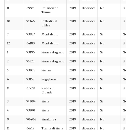
8
69911
Chianciano
2019
dicembre
No
Sì
Terme
10
71366
Colle di Val
2019
dicembre
No
Sì
d'Elsa
7
73924
Montalcino
2019
dicembre
Sì
No
12
64180
Montalcino
2019
dicembre
No
Sì
1
73195
Piancastagnaio
2019
dicembre
Sì
No
2
71625
Piancastagnaio
2019
dicembre
No
Sì
5
73075
Pienza
2019
dicembre
Sì
No
6
73157
Poggibonsi
2019
dicembre
Sì
No
14
63529
Radda in
2019
dicembre
No
Sì
Chianti
3
74094
Siena
2019
dicembre
Sì
No
4
73670
Siena
2019
dicembre
Sì
No
9
70406
Sinalunga
2019
dicembre
No
Sì
11
66719
Torrita di Siena
2019
dicembre
No
Sì