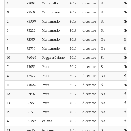
1
73083
Cantagallo
2019
dicembre
Sì
No
9
73148
Carmignano
2019
dicembre
Sì
No
2
73309
Montemurlo
2019
dicembre
Sì
No
3
73220
Montemurlo
2019
dicembre
Sì
No
4
72355
Montemurlo
2019
dicembre
No
Sì
5
72749
Montemurlo
2019
dicembre
No
Sì
10
74040
Poggio a Caiano
2019
dicembre
Sì
No
7
73053
Prato
2019
dicembre
Sì
No
8
72577
Prato
2019
dicembre
No
Sì
11
73022
Prato
2019
dicembre
Sì
No
12
67154
Prato
2019
dicembre
No
Sì
13
66957
Prato
2019
dicembre
No
Sì
14
66355
Prato
2019
dicembre
No
Sì
6
69297
Vaiano
2019
dicembre
No
Sì
13
74227
Asciano
2019
dicembre
Sì
No