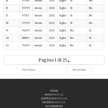
14
97963
Arezzo
2021
luglio
Sì
No
A
15
97993
Arezzo
2021
luglio
Sì
No
A
17
97352
Arezzo
2021
luglio
Sì
No
A
18
97950
Arezzo
2021
luglio
Sì
No
A
19
96270
Arezzo
2021
luglio
No
Sì
A
20
88870
Arezzo
2021
luglio
No
Sì
A
22
95493
Arezzo
2021
luglio
No
Sì
A
Pagina 1 di 25
Precedente
Successivo
HOME
INVIO
PRATICHE
SORTEGGIO
PRATICHE
RICERCA
PRATICHE
AVVISI&NEWS