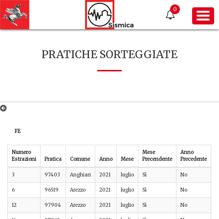
0
PRATICHE SORTEGGIATE
FE
Numero
Mese
Anno
Estrazioni
Pratica
Comune
Anno
Mese
Precendente
Precedente
P
3
97403
Anghiari
2021
luglio
Sì
No
A
6
96519
Arezzo
2021
luglio
Sì
No
A
12
97904
Arezzo
2021
luglio
Sì
No
A