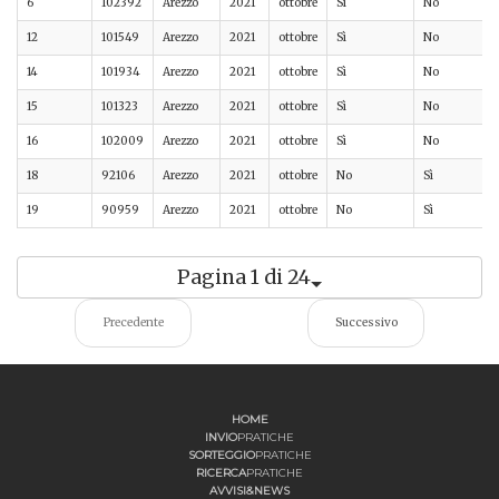
6
102392
Arezzo
2021
ottobre
Sì
No
12
101549
Arezzo
2021
ottobre
Sì
No
14
101934
Arezzo
2021
ottobre
Sì
No
15
101323
Arezzo
2021
ottobre
Sì
No
16
102009
Arezzo
2021
ottobre
Sì
No
18
92106
Arezzo
2021
ottobre
No
Sì
19
90959
Arezzo
2021
ottobre
No
Sì
Pagina 1 di 24
Precedente
Successivo
HOME
INVIO
PRATICHE
SORTEGGIO
PRATICHE
RICERCA
PRATICHE
AVVISI&NEWS