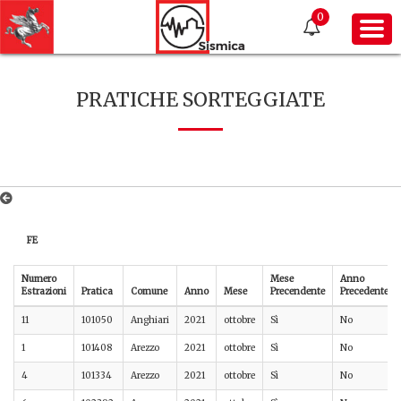
0
PRATICHE SORTEGGIATE
FE
Numero
Mese
Anno
Estrazioni
Pratica
Comune
Anno
Mese
Precendente
Precedente
11
101050
Anghiari
2021
ottobre
Sì
No
1
101408
Arezzo
2021
ottobre
Sì
No
4
101334
Arezzo
2021
ottobre
Sì
No