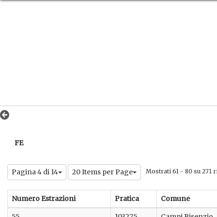
FE
Pagina 4 di 14
20 Items per Page
Mostrati 61 - 80 su 271 ri
Numero Estrazioni
Pratica
Comune
55
103275
Campi Bisenzio