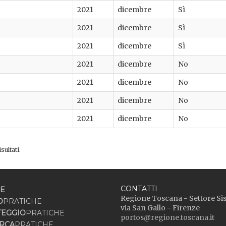
2021
dicembre
Sì
2021
dicembre
Sì
2021
dicembre
Sì
2021
dicembre
No
2021
dicembre
No
2021
dicembre
No
2021
dicembre
No
sultati.
CONTATTI
E
Regione Toscana - Settore Si
O
PRATICHE
via San Gallo - Firenze
TEGGIO
PRATICHE
portos@regione.toscana.it
RCA
PRATICHE