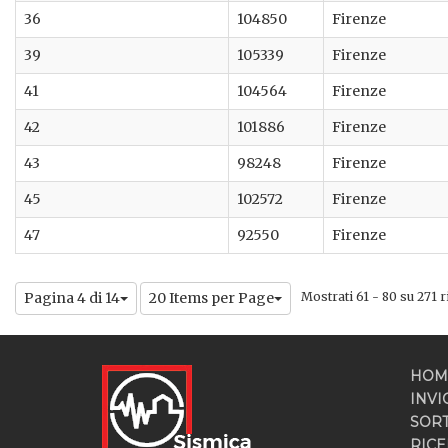
36
104850
Firenze
39
105339
Firenze
41
104564
Firenze
42
101886
Firenze
43
98248
Firenze
45
102572
Firenze
47
92550
Firenze
Pagina 4 di 14
20 Items per Page
Mostrati 61 - 80 su 271 ri
HOM
INVI
SOR
RICE