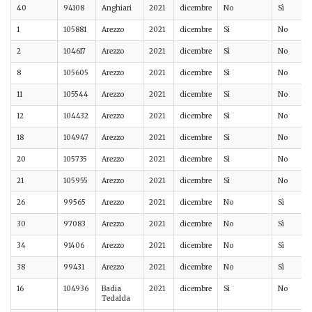
40
94108
Anghiari
2021
dicembre
No
Sì
1
105881
Arezzo
2021
dicembre
Sì
No
2
104617
Arezzo
2021
dicembre
Sì
No
8
105605
Arezzo
2021
dicembre
Sì
No
11
105544
Arezzo
2021
dicembre
Sì
No
12
104432
Arezzo
2021
dicembre
Sì
No
18
104947
Arezzo
2021
dicembre
Sì
No
20
105735
Arezzo
2021
dicembre
Sì
No
21
105955
Arezzo
2021
dicembre
Sì
No
26
99565
Arezzo
2021
dicembre
No
Sì
30
97083
Arezzo
2021
dicembre
No
Sì
34
91406
Arezzo
2021
dicembre
No
Sì
38
99431
Arezzo
2021
dicembre
No
Sì
16
104936
Badia
2021
dicembre
Sì
No
Tedalda