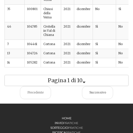
35
100801
Chiusi
2021
dicembre
No
Sì
della
Verna
46
104785
Civitella
2021
dicembre
Sì
No
in Val di
Chiana
7
104461
Cortona
2021
dicembre
Sì
No
13
104726
Cortona
2021
dicembre
Sì
No
14
105282
Cortona
2021
dicembre
Sì
No
Pagina 1 di 10
Precedente
Successivo
HOME
INVIO
PRATICHE
SORTEGGIO
PRATICHE
RICERCA
PRATICHE