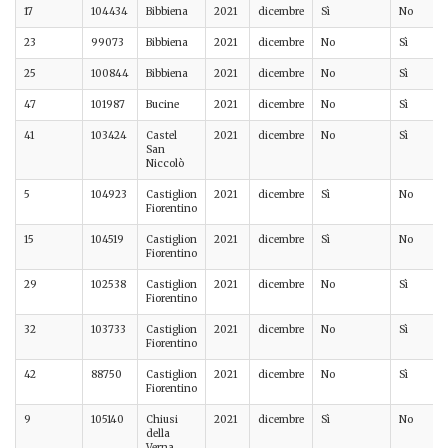
17
104434
Bibbiena
2021
dicembre
Sì
No
23
99073
Bibbiena
2021
dicembre
No
Sì
25
100844
Bibbiena
2021
dicembre
No
Sì
47
101987
Bucine
2021
dicembre
No
Sì
41
103424
Castel
2021
dicembre
No
Sì
San
Niccolò
5
104923
Castiglion
2021
dicembre
Sì
No
Fiorentino
15
104519
Castiglion
2021
dicembre
Sì
No
Fiorentino
29
102538
Castiglion
2021
dicembre
No
Sì
Fiorentino
32
103733
Castiglion
2021
dicembre
No
Sì
Fiorentino
42
88750
Castiglion
2021
dicembre
No
Sì
Fiorentino
9
105140
Chiusi
2021
dicembre
Sì
No
della
Verna