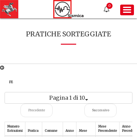
0
PRATICHE SORTEGGIATE
FE
Pagina 1 di 10
Precedente
Successivo
Numero
Mese
Anno
Estrazioni
Pratica
Comune
Anno
Mese
Precendente
Precedent