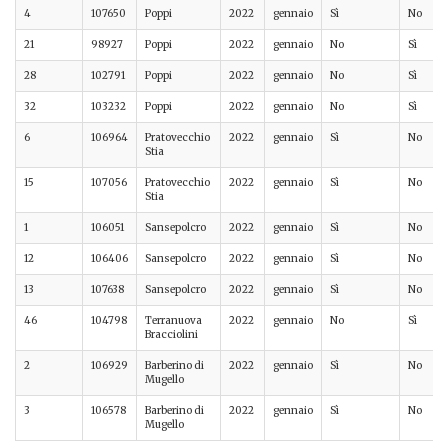
4
107650
Poppi
2022
gennaio
Sì
No
21
98927
Poppi
2022
gennaio
No
Sì
28
102791
Poppi
2022
gennaio
No
Sì
32
103232
Poppi
2022
gennaio
No
Sì
6
106964
Pratovecchio
2022
gennaio
Sì
No
Stia
15
107056
Pratovecchio
2022
gennaio
Sì
No
Stia
1
106051
Sansepolcro
2022
gennaio
Sì
No
12
106406
Sansepolcro
2022
gennaio
Sì
No
13
107638
Sansepolcro
2022
gennaio
Sì
No
46
104798
Terranuova
2022
gennaio
No
Sì
Bracciolini
2
106929
Barberino di
2022
gennaio
Sì
No
Mugello
3
106578
Barberino di
2022
gennaio
Sì
No
Mugello