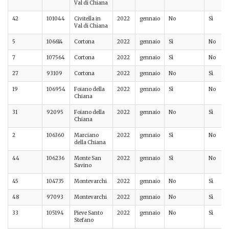
Val di Chiana
42
101044
Civitella in
2022
gennaio
No
Sì
Val di Chiana
5
106614
Cortona
2022
gennaio
Sì
No
7
107564
Cortona
2022
gennaio
Sì
No
27
93109
Cortona
2022
gennaio
No
Sì
19
106954
Foiano della
2022
gennaio
Sì
No
Chiana
31
92095
Foiano della
2022
gennaio
No
Sì
Chiana
2
106360
Marciano
2022
gennaio
Sì
No
della Chiana
44
106236
Monte San
2022
gennaio
Sì
No
Savino
45
104735
Montevarchi
2022
gennaio
No
Sì
48
97093
Montevarchi
2022
gennaio
No
Sì
33
105194
Pieve Santo
2022
gennaio
No
Sì
Stefano