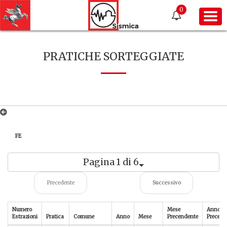
0
PRATICHE SORTEGGIATE
FE
Pagina 1 di 6
Precedente
Successivo
Numero
Mese
Anno
Estrazioni
Pratica
Comune
Anno
Mese
Precendente
Precede