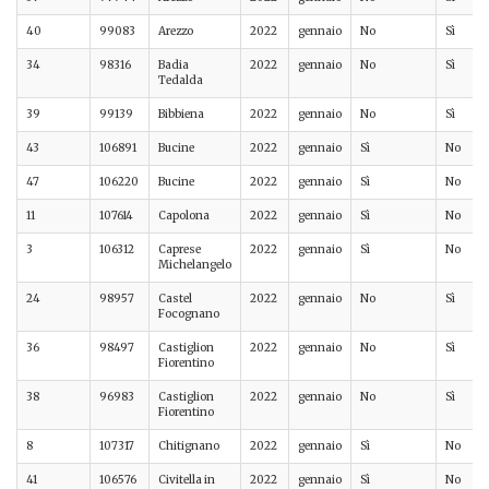
40
99083
Arezzo
2022
gennaio
No
Sì
34
98316
Badia
2022
gennaio
No
Sì
Tedalda
39
99139
Bibbiena
2022
gennaio
No
Sì
43
106891
Bucine
2022
gennaio
Sì
No
47
106220
Bucine
2022
gennaio
Sì
No
11
107614
Capolona
2022
gennaio
Sì
No
3
106312
Caprese
2022
gennaio
Sì
No
Michelangelo
24
98957
Castel
2022
gennaio
No
Sì
Focognano
36
98497
Castiglion
2022
gennaio
No
Sì
Fiorentino
38
96983
Castiglion
2022
gennaio
No
Sì
Fiorentino
8
107317
Chitignano
2022
gennaio
Sì
No
41
106576
Civitella in
2022
gennaio
Sì
No