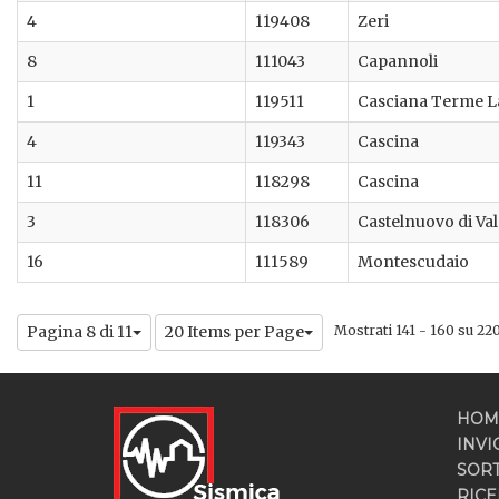
4
119408
Zeri
8
111043
Capannoli
1
119511
Casciana Terme L
4
119343
Cascina
11
118298
Cascina
3
118306
Castelnuovo di Val
16
111589
Montescudaio
Pagina 8 di 11
20 Items per Page
Mostrati 141 - 160 su 220 
HOM
INVI
SOR
RICE