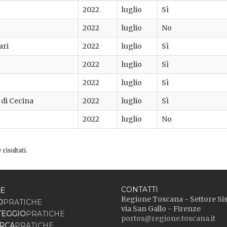
2022
luglio
Sì
2022
luglio
No
ari
2022
luglio
Sì
2022
luglio
Sì
2022
luglio
Sì
 di Cecina
2022
luglio
Sì
2022
luglio
No
risultati.
CONTATTI
E
Regione Toscana - Settore Si
O
PRATICHE
via San Gallo - Firenze
TEGGIO
PRATICHE
portos@regione.toscana.it
RCA
PRATICHE