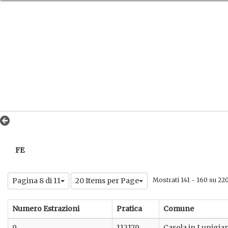
FE
Pagina 8 di 11
20 Items per Page
Mostrati 141 - 160 su 220 
Numero Estrazioni
Pratica
Comune
9
112179
Casola in Lunigia