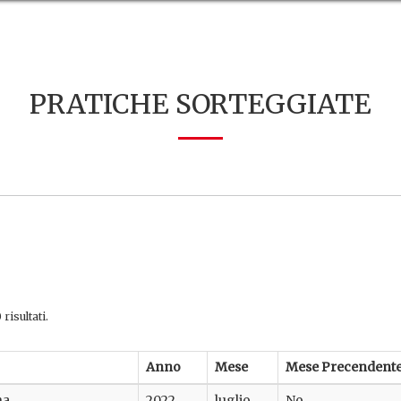
PRATICHE SORTEGGIATE
risultati.
Anno
Mese
Mese Precendent
na
2022
luglio
No