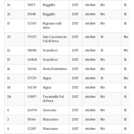
16
31673
Reggello
2017
ottobre
No
Sì
21
35085
Reggello
2017
ottobre
No
Sì
17
32305
Rignano sull
2017
ottobre
No
Sì
Arno
25
37927
San Casciano in
2017
ottobre
Sì
No
Val di Pesa
12
38084
Scandicci
2017
ottobre
Sì
No
15
34848
Scandicci
2017
ottobre
No
Sì
14
34964
Sesto Fiorentino
2017
ottobre
No
Sì
11
37729
Signa
2017
ottobre
Sì
No
18
34538
Signa
2017
ottobre
No
Sì
28
33897
Tavarnelle Val
2017
ottobre
No
Sì
di Pesa
6
24096
Grosseto
2017
ottobre
No
Sì
2
35566
Manciano
2017
ottobre
No
Sì
4
32287
Manciano
2017
ottobre
No
Sì