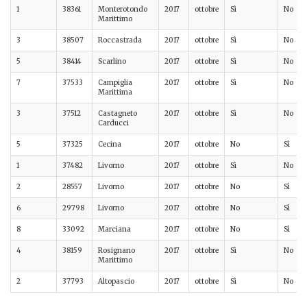
1
38361
Monterotondo
2017
ottobre
Sì
No
Marittimo
3
38507
Roccastrada
2017
ottobre
Sì
No
5
38414
Scarlino
2017
ottobre
Sì
No
7
37533
Campiglia
2017
ottobre
Sì
No
Marittima
3
37512
Castagneto
2017
ottobre
Sì
No
Carducci
5
37325
Cecina
2017
ottobre
No
Sì
1
37482
Livorno
2017
ottobre
Sì
No
2
28557
Livorno
2017
ottobre
No
Sì
6
29798
Livorno
2017
ottobre
No
Sì
8
33092
Marciana
2017
ottobre
No
Sì
4
38159
Rosignano
2017
ottobre
Sì
No
Marittimo
2
37793
Altopascio
2017
ottobre
Sì
No