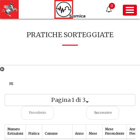
0
PRATICHE SORTEGGIATE
FE
Pagina 1 di 3
Precedente
Successivo
Numero
Mese
Anno
Estrazioni
Pratica
Comune
Anno
Mese
Precendente
Preced