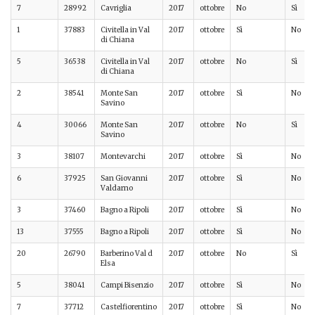
7
28992
Cavriglia
2017
ottobre
No
Sì
1
37883
Civitella in Val
2017
ottobre
Sì
No
di Chiana
5
36538
Civitella in Val
2017
ottobre
No
Sì
di Chiana
2
38541
Monte San
2017
ottobre
Sì
No
Savino
4
30066
Monte San
2017
ottobre
No
Sì
Savino
3
38107
Montevarchi
2017
ottobre
Sì
No
6
37925
San Giovanni
2017
ottobre
Sì
No
Valdarno
3
37460
Bagno a Ripoli
2017
ottobre
Sì
No
13
37555
Bagno a Ripoli
2017
ottobre
Sì
No
20
26790
Barberino Val d
2017
ottobre
No
Sì
Elsa
5
38041
Campi Bisenzio
2017
ottobre
Sì
No
7
37712
Castelfiorentino
2017
ottobre
Sì
No