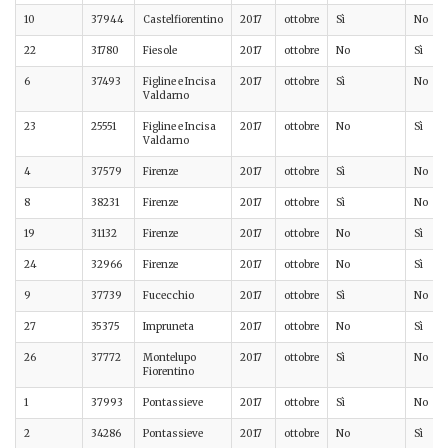
10
37944
Castelfiorentino
2017
ottobre
Sì
No
22
31780
Fiesole
2017
ottobre
No
Sì
6
37493
Figline e Incisa
2017
ottobre
Sì
No
Valdarno
23
25551
Figline e Incisa
2017
ottobre
No
Sì
Valdarno
4
37579
Firenze
2017
ottobre
Sì
No
8
38231
Firenze
2017
ottobre
Sì
No
19
31132
Firenze
2017
ottobre
No
Sì
24
32966
Firenze
2017
ottobre
No
Sì
9
37739
Fucecchio
2017
ottobre
Sì
No
27
35375
Impruneta
2017
ottobre
No
Sì
26
37772
Montelupo
2017
ottobre
Sì
No
Fiorentino
1
37993
Pontassieve
2017
ottobre
Sì
No
2
34286
Pontassieve
2017
ottobre
No
Sì