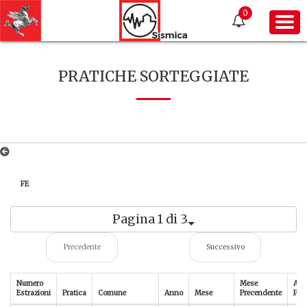
0
PRATICHE SORTEGGIATE
FE
Pagina 1 di 3
Precedente
Successivo
Numero
Mese
An
Estrazioni
Pratica
Comune
Anno
Mese
Precendente
Pre