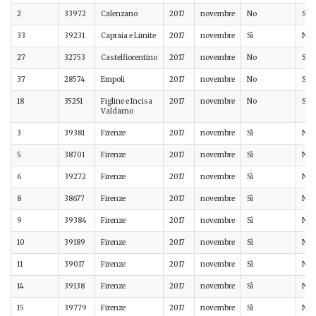
2
33972
Calenzano
2017
novembre
No
Sì
33
39231
Capraia e Limite
2017
novembre
Sì
No
27
32753
Castelfiorentino
2017
novembre
No
Sì
37
28574
Empoli
2017
novembre
No
Sì
18
35251
Figline e Incisa
2017
novembre
No
Sì
Valdarno
3
39381
Firenze
2017
novembre
Sì
No
5
38701
Firenze
2017
novembre
Sì
No
6
39272
Firenze
2017
novembre
Sì
No
8
38677
Firenze
2017
novembre
Sì
No
9
39384
Firenze
2017
novembre
Sì
No
10
39189
Firenze
2017
novembre
Sì
No
11
39017
Firenze
2017
novembre
Sì
No
14
39138
Firenze
2017
novembre
Sì
No
15
39779
Firenze
2017
novembre
Sì
No