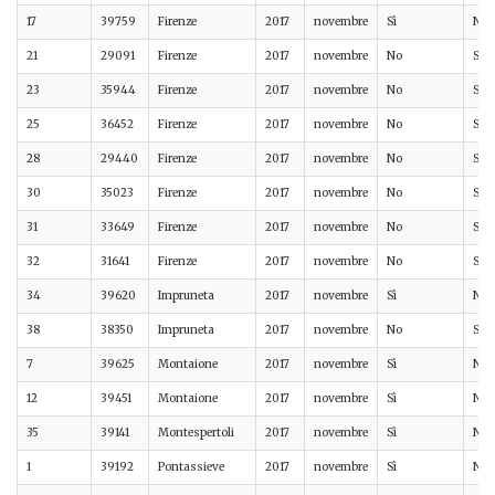
17
39759
Firenze
2017
novembre
Sì
No
21
29091
Firenze
2017
novembre
No
Sì
23
35944
Firenze
2017
novembre
No
Sì
25
36452
Firenze
2017
novembre
No
Sì
28
29440
Firenze
2017
novembre
No
Sì
30
35023
Firenze
2017
novembre
No
Sì
31
33649
Firenze
2017
novembre
No
Sì
32
31641
Firenze
2017
novembre
No
Sì
34
39620
Impruneta
2017
novembre
Sì
No
38
38350
Impruneta
2017
novembre
No
Sì
7
39625
Montaione
2017
novembre
Sì
No
12
39451
Montaione
2017
novembre
Sì
No
35
39141
Montespertoli
2017
novembre
Sì
No
1
39192
Pontassieve
2017
novembre
Sì
No