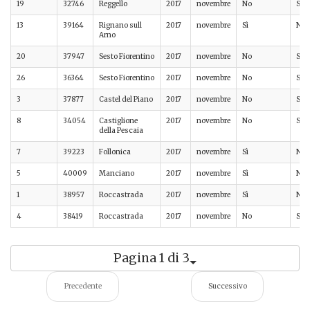
19
32746
Reggello
2017
novembre
No
Sì
13
39164
Rignano sull
2017
novembre
Sì
No
Arno
20
37947
Sesto Fiorentino
2017
novembre
No
Sì
26
36364
Sesto Fiorentino
2017
novembre
No
Sì
3
37877
Castel del Piano
2017
novembre
No
Sì
8
34054
Castiglione
2017
novembre
No
Sì
della Pescaia
7
39223
Follonica
2017
novembre
Sì
No
5
40009
Manciano
2017
novembre
Sì
No
1
38957
Roccastrada
2017
novembre
Sì
No
4
38419
Roccastrada
2017
novembre
No
Sì
Pagina 1 di 3
Precedente
Successivo