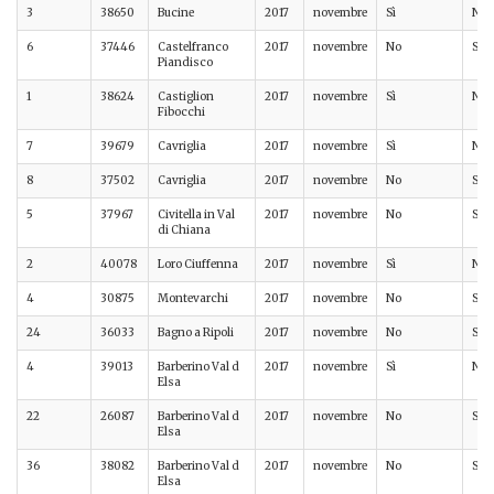
3
38650
Bucine
2017
novembre
Sì
No
6
37446
Castelfranco
2017
novembre
No
Sì
Piandisco
1
38624
Castiglion
2017
novembre
Sì
No
Fibocchi
7
39679
Cavriglia
2017
novembre
Sì
No
8
37502
Cavriglia
2017
novembre
No
Sì
5
37967
Civitella in Val
2017
novembre
No
Sì
di Chiana
2
40078
Loro Ciuffenna
2017
novembre
Sì
No
4
30875
Montevarchi
2017
novembre
No
Sì
24
36033
Bagno a Ripoli
2017
novembre
No
Sì
4
39013
Barberino Val d
2017
novembre
Sì
No
Elsa
22
26087
Barberino Val d
2017
novembre
No
Sì
Elsa
36
38082
Barberino Val d
2017
novembre
No
Sì
Elsa