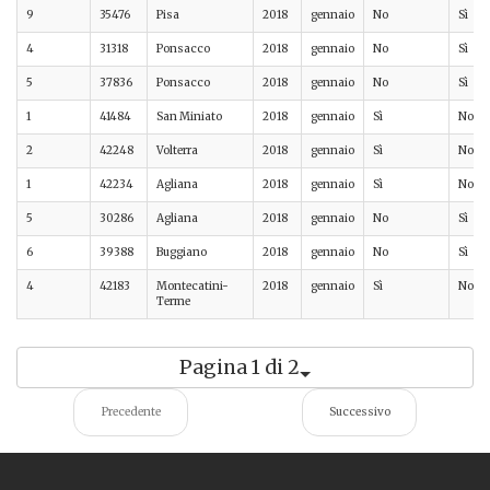
9
35476
Pisa
2018
gennaio
No
Sì
4
31318
Ponsacco
2018
gennaio
No
Sì
5
37836
Ponsacco
2018
gennaio
No
Sì
1
41484
San Miniato
2018
gennaio
Sì
No
2
42248
Volterra
2018
gennaio
Sì
No
1
42234
Agliana
2018
gennaio
Sì
No
5
30286
Agliana
2018
gennaio
No
Sì
6
39388
Buggiano
2018
gennaio
No
Sì
4
42183
Montecatini-
2018
gennaio
Sì
No
Terme
Pagina 1 di 2
Precedente
Successivo