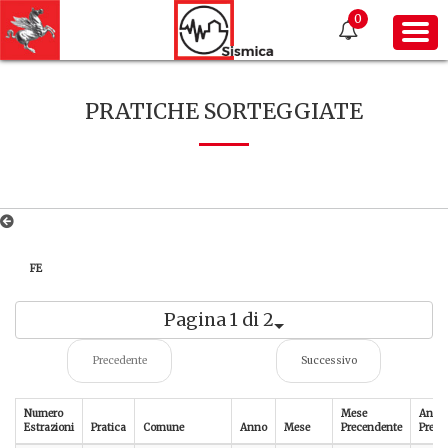
0
PRATICHE SORTEGGIATE
FE
Pagina 1 di 2
Precedente
Successivo
Numero
Mese
Anno
Estrazioni
Pratica
Comune
Anno
Mese
Precendente
Prece