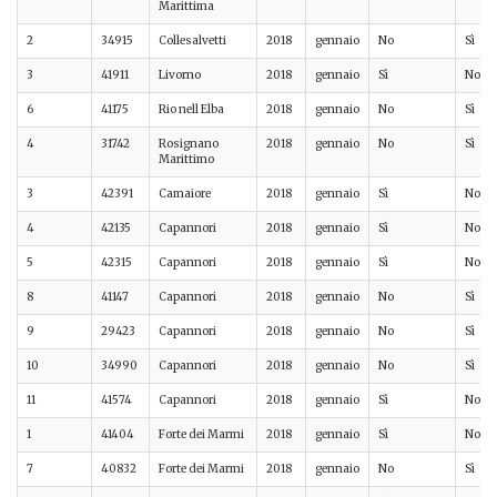
Marittima
2
34915
Collesalvetti
2018
gennaio
No
Sì
3
41911
Livorno
2018
gennaio
Sì
No
6
41175
Rio nell Elba
2018
gennaio
No
Sì
4
31742
Rosignano
2018
gennaio
No
Sì
Marittimo
3
42391
Camaiore
2018
gennaio
Sì
No
4
42135
Capannori
2018
gennaio
Sì
No
5
42315
Capannori
2018
gennaio
Sì
No
8
41147
Capannori
2018
gennaio
No
Sì
9
29423
Capannori
2018
gennaio
No
Sì
10
34990
Capannori
2018
gennaio
No
Sì
11
41574
Capannori
2018
gennaio
Sì
No
1
41404
Forte dei Marmi
2018
gennaio
Sì
No
7
40832
Forte dei Marmi
2018
gennaio
No
Sì