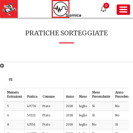
0
PRATICHE SORTEGGIATE
FE
Numero
Mese
Anno
Estrazioni
Pratica
Comune
Anno
Mese
Precendente
Precedente
5
49776
Prato
2018
luglio
Sì
No
6
50122
Prato
2018
luglio
Sì
No
8
43556
Prato
2018
luglio
No
Sì