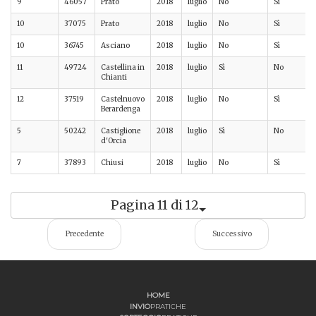
9
46057
Prato
2018
luglio
No
Sì
10
37075
Prato
2018
luglio
No
Sì
10
36745
Asciano
2018
luglio
No
Sì
11
49724
Castellina in
2018
luglio
Sì
No
Chianti
12
37519
Castelnuovo
2018
luglio
No
Sì
Berardenga
5
50242
Castiglione
2018
luglio
Sì
No
d'Orcia
7
37893
Chiusi
2018
luglio
No
Sì
Pagina 11 di 12
Precedente
Successivo
HOME
INVIO
PRATICHE