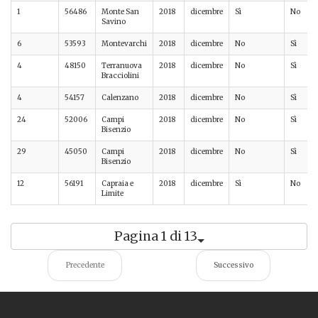
1
56486
Monte San
2018
dicembre
Sì
No
Savino
6
53593
Montevarchi
2018
dicembre
No
Sì
4
48150
Terranuova
2018
dicembre
No
Sì
Bracciolini
4
54157
Calenzano
2018
dicembre
No
Sì
24
52006
Campi
2018
dicembre
No
Sì
Bisenzio
29
45050
Campi
2018
dicembre
No
Sì
Bisenzio
12
56191
Capraia e
2018
dicembre
Sì
No
Limite
Pagina 1 di 13
Precedente
Successivo