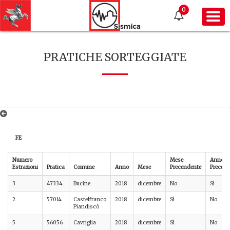
0
PRATICHE SORTEGGIATE
FE
Numero
Mese
Anno
Estrazioni
Pratica
Comune
Anno
Mese
Precendente
Precede
3
47334
Bucine
2018
dicembre
No
Sì
2
57014
Castelfranco
2018
dicembre
Sì
No
Piandiscò
5
56056
Cavriglia
2018
dicembre
Sì
No