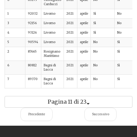
Carducci
1
92032
Livorno
2021
aprile
Sì
No
3
92156
Livorno
2021
aprile
Sì
No
4
93126
Livorno
2021
aprile
Sì
No
5
90594
Livorno
2021
aprile
No
Sì
2
87665
Rosignano
2021
aprile
No
Sì
Marittimo
6
80812
Bagni di
2021
aprile
No
Sì
Lucca
7
89370
Bagni di
2021
aprile
No
Sì
Lucca
Pagina 11 di 23
Precedente
Successivo