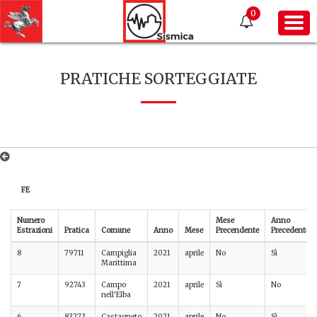
0
PRATICHE SORTEGGIATE
FE
Numero
Mese
Anno
Estrazioni
Pratica
Comune
Anno
Mese
Precendente
Precedente
8
79711
Campiglia
2021
aprile
No
Sì
Marittima
7
92743
Campo
2021
aprile
Sì
No
nell'Elba
6
83273
Castagneto
2021
aprile
No
Sì