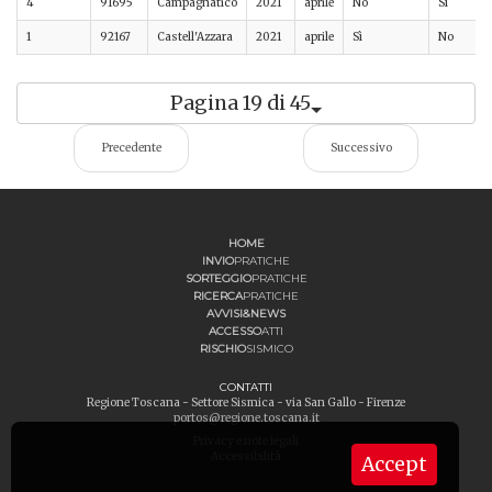
4
91695
Campagnatico
2021
aprile
No
Sì
1
92167
Castell'Azzara
2021
aprile
Sì
No
Pagina 19 di 45
Precedente
Successivo
HOME
INVIO
PRATICHE
SORTEGGIO
PRATICHE
RICERCA
PRATICHE
AVVISI&NEWS
ACCESSO
ATTI
RISCHIO
SISMICO
CONTATTI
Regione Toscana - Settore Sismica - via San Gallo - Firenze
portos@regione.toscana.it
Privacy e note legali
Accessibilità
Accept