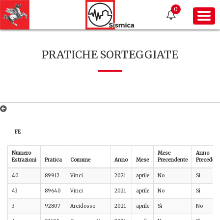
0
PRATICHE SORTEGGIATE
FE
Numero
Mese
Anno
Estrazioni
Pratica
Comune
Anno
Mese
Precendente
Precedent
40
89912
Vinci
2021
aprile
No
Sì
43
89640
Vinci
2021
aprile
No
Sì
3
92807
Arcidosso
2021
aprile
Sì
No