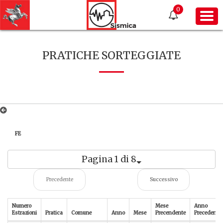
0
PRATICHE SORTEGGIATE
FE
Pagina 1 di 8
Precedente
Successivo
Numero
Mese
Anno
Estrazioni
Pratica
Comune
Anno
Mese
Precendente
Precedente