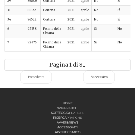
29
86840
Cortona
2021
aprile
No
Sì
31
81822
Cortona
2021
aprile
No
Sì
34
86522
Cortona
2021
aprile
No
Sì
6
92358
Foiano della
2021
aprile
Sì
No
Chiana
7
92476
Foiano della
2021
aprile
Sì
No
Chiana
Pagina 1 di 8
Precedente
Successivo
HOME
INVIO
PRATICHE
SORTEGGIO
PRATICHE
RICERCA
PRATICHE
AVVISI&NEWS
ACCESSO
ATTI
RISCHIO
SISMICO