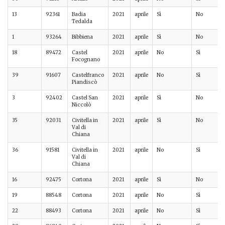
13
92361
Badia
2021
aprile
Sì
No
Tedalda
1
93264
Bibbiena
2021
aprile
Sì
No
18
89472
Castel
2021
aprile
No
Sì
Focognano
39
91607
Castelfranco
2021
aprile
No
Sì
Piandiscò
3
92402
Castel San
2021
aprile
Sì
No
Niccolò
35
92031
Civitella in
2021
aprile
Sì
No
Val di
Chiana
36
91581
Civitella in
2021
aprile
No
Sì
Val di
Chiana
16
92475
Cortona
2021
aprile
Sì
No
19
88548
Cortona
2021
aprile
No
Sì
22
88493
Cortona
2021
aprile
No
Sì