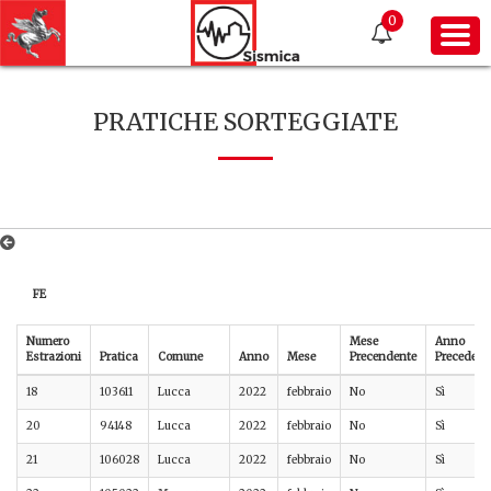
0
PRATICHE SORTEGGIATE
FE
Numero
Mese
Anno
Estrazioni
Pratica
Comune
Anno
Mese
Precendente
Precedent
18
103611
Lucca
2022
febbraio
No
Sì
20
94148
Lucca
2022
febbraio
No
Sì
21
106028
Lucca
2022
febbraio
No
Sì