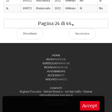
22
105022
Massarosa
2022
febbraio
No
Sì
14
108972
Montecarlo
2022
febbraio
Sì
No
Pagina 24 di 44
Precedente
Successivo
HOME
INVIO
PRATICHE
SORTEGGIO
PRATICHE
RICERCA
PRATICHE
AVVISI&NEWS
ACCESSO
ATTI
RISCHIO
SISMICO
CONTATTI
Regione Toscana - Settore Sismica - via San Gallo - Firenze
portos@regione.toscana.it
Privacy e note legali
Accessibilità
Accept