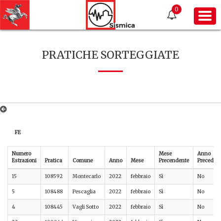
0
PRATICHE SORTEGGIATE
FE
Numero
Mese
Anno
Estrazioni
Pratica
Comune
Anno
Mese
Precendente
Preceden
15
108592
Montecarlo
2022
febbraio
Sì
No
5
108488
Pescaglia
2022
febbraio
Sì
No
4
108445
Vagli Sotto
2022
febbraio
Sì
No