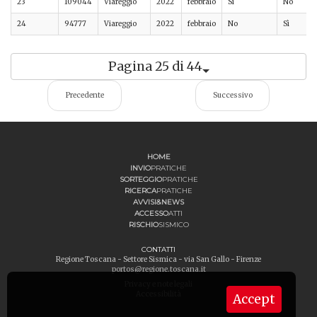
23
109044
Viareggio
2022
febbraio
Sì
No
24
94777
Viareggio
2022
febbraio
No
Sì
Pagina 25 di 44
Precedente
Successivo
HOME
INVIO
PRATICHE
SORTEGGIO
PRATICHE
RICERCA
PRATICHE
AVVISI&NEWS
ACCESSO
ATTI
RISCHIO
SISMICO
CONTATTI
Regione Toscana - Settore Sismica - via San Gallo - Firenze
portos@regione.toscana.it
Privacy e note legali
Accessibilità
Accept