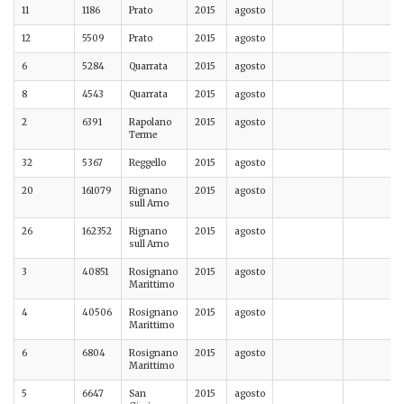
11
1186
Prato
2015
agosto
12
5509
Prato
2015
agosto
6
5284
Quarrata
2015
agosto
8
4543
Quarrata
2015
agosto
2
6391
Rapolano
2015
agosto
Terme
32
5367
Reggello
2015
agosto
20
161079
Rignano
2015
agosto
sull Arno
26
162352
Rignano
2015
agosto
sull Arno
3
40851
Rosignano
2015
agosto
Marittimo
4
40506
Rosignano
2015
agosto
Marittimo
6
6804
Rosignano
2015
agosto
Marittimo
5
6647
San
2015
agosto