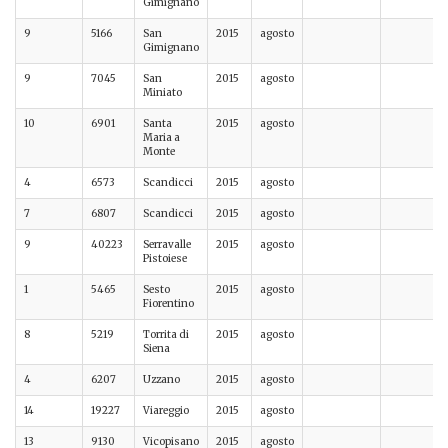
Gimignano
9
5166
San
2015
agosto
Gimignano
9
7045
San
2015
agosto
Miniato
10
6901
Santa
2015
agosto
Maria a
Monte
4
6573
Scandicci
2015
agosto
7
6807
Scandicci
2015
agosto
9
40223
Serravalle
2015
agosto
Pistoiese
1
5465
Sesto
2015
agosto
Fiorentino
8
5219
Torrita di
2015
agosto
Siena
4
6207
Uzzano
2015
agosto
14
19227
Viareggio
2015
agosto
13
9130
Vicopisano
2015
agosto