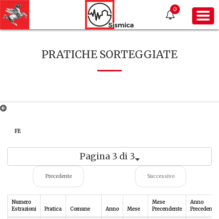
0
PRATICHE SORTEGGIATE
FE
Pagina 3 di 3
Precedente
Successivo
Numero
Mese
Anno
Estrazioni
Pratica
Comune
Anno
Mese
Precendente
Precedente