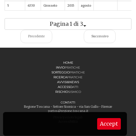
5
6330
Grosseto
2015
agosto
Pagina 1 di 3
Precedente
Successivo
HOME
INVIO
PRATICHE
SORTEGGIO
PRATICHE
RICERCA
PRATICHE
AVVISI&NEWS
ACCESSO
ATTI
RISCHIO
SISMICO
CONTATTI
Regione Toscana - Settore Sismica - via San Gallo - Firenze
portos@regione.toscana.it
Privacy e note legali
Accessibilità
Accept