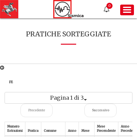
0
PRATICHE SORTEGGIATE
FE
Pagina 1 di 3
Precedente
Successivo
Numero
Mese
Anno
Estrazioni
Pratica
Comune
Anno
Mese
Precendente
Precedent