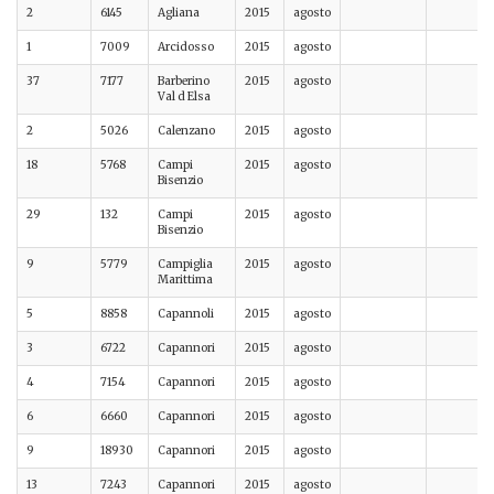
2
6145
Agliana
2015
agosto
1
7009
Arcidosso
2015
agosto
37
7177
Barberino
2015
agosto
Val d Elsa
2
5026
Calenzano
2015
agosto
18
5768
Campi
2015
agosto
Bisenzio
29
132
Campi
2015
agosto
Bisenzio
9
5779
Campiglia
2015
agosto
Marittima
5
8858
Capannoli
2015
agosto
3
6722
Capannori
2015
agosto
4
7154
Capannori
2015
agosto
6
6660
Capannori
2015
agosto
9
18930
Capannori
2015
agosto
13
7243
Capannori
2015
agosto