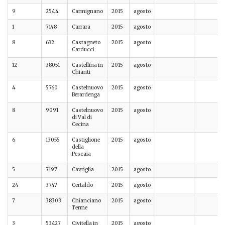
9
2544
Carmignano
2015
agosto
1
7148
Carrara
2015
agosto
8
632
Castagneto
2015
agosto
Carducci
12
38051
Castellina in
2015
agosto
Chianti
4
5760
Castelnuovo
2015
agosto
Berardenga
8
9091
Castelnuovo
2015
agosto
di Val di
Cecina
6
13055
Castiglione
2015
agosto
della
Pescaia
5
7197
Cavriglia
2015
agosto
24
3747
Certaldo
2015
agosto
7
38303
Chianciano
2015
agosto
Terme
3
53427
Civitella in
2015
agosto