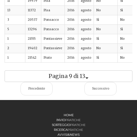
11
19979
Pisa
2016
agosto
No
Sì
13
11372
Pisa
2016
agosto
No
Sì
3
20537
Ponsacco
2016
agosto
Sì
No
5
13296
Ponsacco
2016
agosto
No
Sì
1
21555
Pontassieve
2016
agosto
Sì
No
2
19402
Pontassieve
2016
agosto
No
Sì
1
21542
Prato
2016
agosto
Sì
No
Pagina 9 di 13
Precedente
Successivo
HOME
INVIO
PRATICHE
SORTEGGIO
PRATICHE
RICERCA
PRATICHE
AVVISI&NEWS