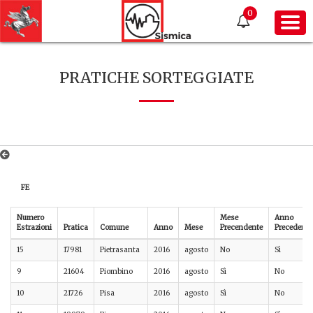
0
PRATICHE SORTEGGIATE
FE
Numero
Mese
Anno
Estrazioni
Pratica
Comune
Anno
Mese
Precendente
Precedente
15
17981
Pietrasanta
2016
agosto
No
Sì
9
21604
Piombino
2016
agosto
Sì
No
10
21726
Pisa
2016
agosto
Sì
No