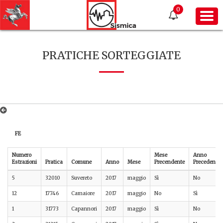
0
PRATICHE SORTEGGIATE
FE
Numero
Mese
Anno
Estrazioni
Pratica
Comune
Anno
Mese
Precendente
Precedente
5
32010
Suvereto
2017
maggio
Sì
No
12
17746
Camaiore
2017
maggio
No
Sì
1
31773
Capannori
2017
maggio
Sì
No