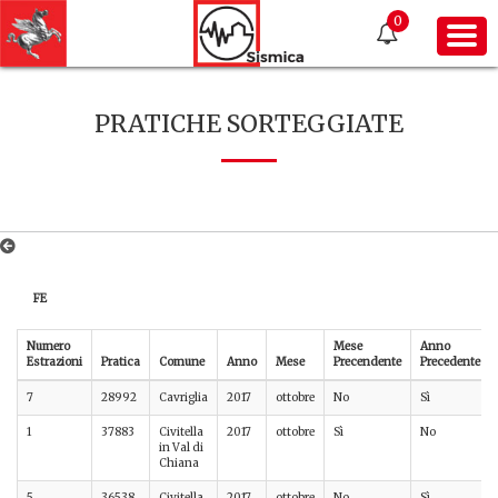
0
PRATICHE SORTEGGIATE
FE
Numero
Mese
Anno
Estrazioni
Pratica
Comune
Anno
Mese
Precendente
Precedente
7
28992
Cavriglia
2017
ottobre
No
Sì
1
37883
Civitella
2017
ottobre
Sì
No
in Val di
Chiana
5
36538
Civitella
2017
ottobre
No
Sì