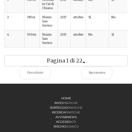
in Val di
Chiana
2
38541
Monte
2017
ottobre
Sì
No
San
Savino
4
30066
Monte
2017
ottobre
No
Sì
San
Savino
Pagina 1 di 22
Precedente
Successivo
HOME
INVIO
PRATICHE
SORTEGGIO
PRATICHE
RICERCA
PRATICHE
AVVISI&NEWS
ACCESSO
ATTI
RISCHIO
SISMICO