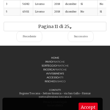
3
56382
Livorno
2018
dicembre
Sì
No
5
45011
Livorno
2018
dicembre
No
Sì
Pagina 11 di 25
Precedente
Successivo
HOME
INVIO
PRATICHE
SORTEGGIO
PRATICHE
RICERCA
PRATICHE
AVVISI&NEWS
ACCESSO
ATTI
RISCHIO
SISMICO
CONTATTI
Regione Toscana - Settore Sismica - via San Gallo - Firenze
portos@regione.toscana.it
Privacy e note legali
Accessibilità
Accept