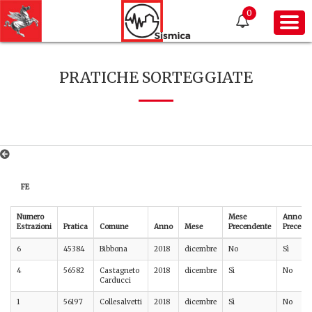
0
PRATICHE SORTEGGIATE
FE
Numero
Mese
Anno
Estrazioni
Pratica
Comune
Anno
Mese
Precendente
Precede
6
45384
Bibbona
2018
dicembre
No
Sì
4
56582
Castagneto
2018
dicembre
Sì
No
Carducci
1
56197
Collesalvetti
2018
dicembre
Sì
No