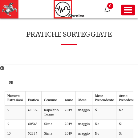
0
PRATICHE SORTEGGIATE
FE
Numero
Mese
Anno
Estrazioni
Pratica
Comune
Anno
Mese
Precendente
Precedente
5
63092
Rapolano
2019
maggio
Sì
No
Terme
9
60543
Siena
2019
maggio
No
Sì
10
52334
Siena
2019
maggio
No
Sì