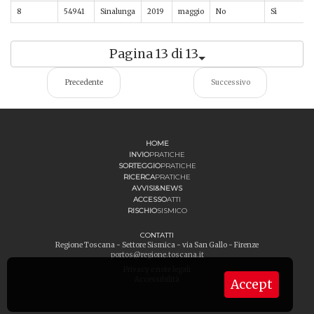
8
54941
Sinalunga
2019
maggio
No
Sì
Pagina 13 di 13
Precedente
Successivo
HOME
INVIO
PRATICHE
SORTEGGIO
PRATICHE
RICERCA
PRATICHE
AVVISI&NEWS
ACCESSO
ATTI
RISCHIO
SISMICO
CONTATTI
Regione Toscana - Settore Sismica - via San Gallo - Firenze
portos@regione.toscana.it
Privacy e note legali
Accessibilità
Accept