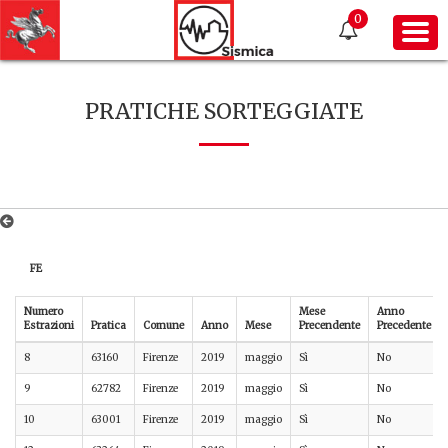
0
PRATICHE SORTEGGIATE
FE
Numero
Mese
Anno
Estrazioni
Pratica
Comune
Anno
Mese
Precendente
Precedente
8
63160
Firenze
2019
maggio
Sì
No
9
62782
Firenze
2019
maggio
Sì
No
10
63001
Firenze
2019
maggio
Sì
No