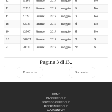
12
63264
Firenze
2019
maggio
Sì
No
13
63230
Firenze
2019
maggio
Sì
No
15
63127
Firenze
2019
maggio
Sì
No
18
62923
Firenze
2019
maggio
Sì
No
19
62707
Firenze
2019
maggio
Sì
No
20
60007
Firenze
2019
maggio
No
Sì
21
58830
Firenze
2019
maggio
No
Sì
Pagina 3 di 13
Precedente
Successivo
HOME
INVIO
PRATICHE
SORTEGGIO
PRATICHE
RICERCA
PRATICHE
AVVISI&NEWS