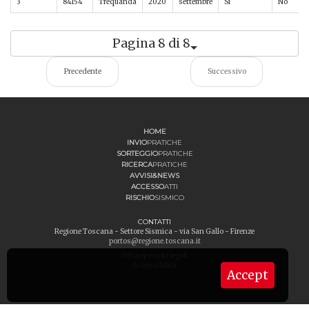
3
84154
Trequanda
2020
settembre
Sì
No
Pagina 8 di 8
Precedente
Successivo
HOME
INVIO
PRATICHE
SORTEGGIO
PRATICHE
RICERCA
PRATICHE
AVVISI&NEWS
ACCESSO
ATTI
RISCHIO
SISMICO
CONTATTI
Regione Toscana - Settore Sismica - via San Gallo - Firenze
portos@regione.toscana.it
Privacy e note legali
Accessibilità
Accept