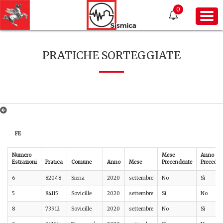
0
PRATICHE SORTEGGIATE
FE
Numero
Mese
Anno
Estrazioni
Pratica
Comune
Anno
Mese
Precendente
Preceden
6
82048
Siena
2020
settembre
No
Sì
5
84115
Sovicille
2020
settembre
Sì
No
8
73912
Sovicille
2020
settembre
No
Sì