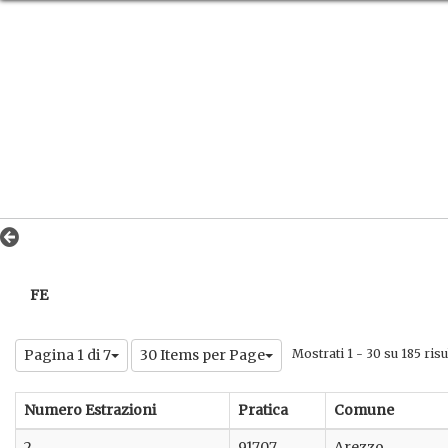
FE
Pagina 1 di 7
30 Items per Page
Mostrati 1 - 30 su 185 risul
Numero Estrazioni
Pratica
Comune
2
91707
Arezzo