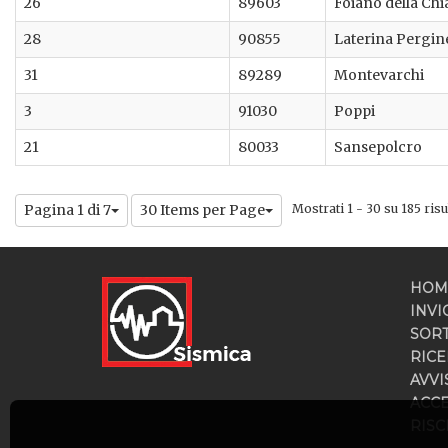
26
89603
Foiano della Ch
28
90855
Laterina Pergin
31
89289
Montevarchi
3
91030
Poppi
21
80033
Sansepolcro
Pagina 1 di 7
30 Items per Page
Mostrati 1 - 30 su 185 risul
HOM
INVI
SOR
RICE
AVVI
ACC
RISC