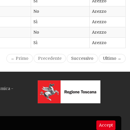
Sì
Arezzo
No
Arezzo
Sì
Arezzo
No
Arezzo
Sì
Arezzo
← Primo
Precedente
Successivo
Ultimo →
smica -
Accept