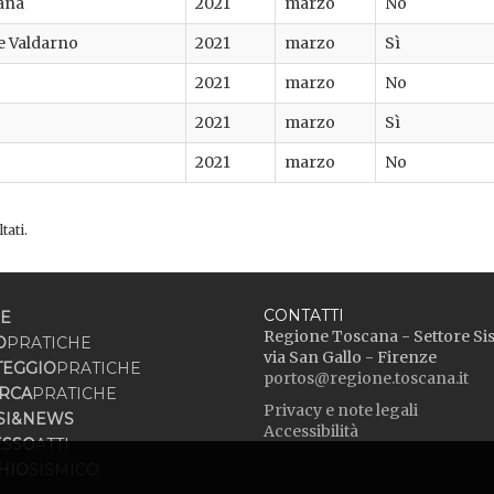
iana
2021
marzo
No
e Valdarno
2021
marzo
Sì
2021
marzo
No
2021
marzo
Sì
2021
marzo
No
tati.
CONTATTI
E
Regione Toscana - Settore Si
O
PRATICHE
via San Gallo - Firenze
TEGGIO
PRATICHE
portos@regione.toscana.it
RCA
PRATICHE
Privacy e note legali
SI&NEWS
Accessibilità
ESSO
ATTI
HIO
SISMICO