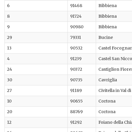
6
91468
Bibbiena
8
91724
Bibbiena
9
90980
Bibbiena
29
79331
Bucine
13
90532
Castel Focogna
4
91239
Castel San Nicco
24
90372
Castiglion Fiore
30
90735
Cavriglia
27
91189
Civitella in Val d
10
90655
Cortona
20
88769
Cortona
12
91292
Foiano della Ch