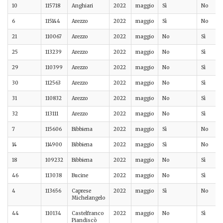
10
115718
Anghiari
2022
maggio
Sì
No
6
115144
Arezzo
2022
maggio
Sì
No
21
110067
Arezzo
2022
maggio
No
Sì
25
113239
Arezzo
2022
maggio
No
Sì
29
110399
Arezzo
2022
maggio
No
Sì
30
112563
Arezzo
2022
maggio
No
Sì
31
110832
Arezzo
2022
maggio
No
Sì
32
113111
Arezzo
2022
maggio
No
Sì
7
115606
Bibbiena
2022
maggio
Sì
No
14
114900
Bibbiena
2022
maggio
Sì
No
18
109232
Bibbiena
2022
maggio
No
Sì
46
113038
Bucine
2022
maggio
No
Sì
4
113656
Caprese
2022
maggio
Sì
No
Michelangelo
44
110134
Castelfranco
2022
maggio
No
Sì
Piandiscò