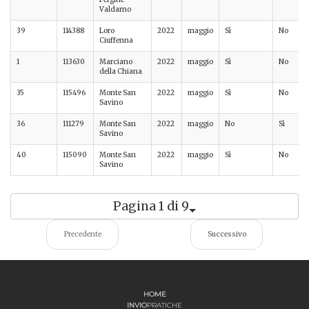
Valdarno
39
114388
Loro
2022
maggio
Sì
No
Ciuffenna
1
113630
Marciano
2022
maggio
Sì
No
della Chiana
35
115496
Monte San
2022
maggio
Sì
No
Savino
36
111279
Monte San
2022
maggio
No
Sì
Savino
40
115090
Monte San
2022
maggio
Sì
No
Savino
Pagina 1 di 9
Precedente
Successivo
HOME
INVIO
PRATICHE