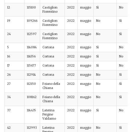
12
115100
Castiglion
2022
maggio
Sì
No
Fiorentino
19
109266
Castiglion
2022
maggio
No
Sì
Fiorentino
24
112597
Castiglion
2022
maggio
No
Sì
Fiorentino
5
114084
Cortona
2022
maggio
Sì
No
16
114556
Cortona
2022
maggio
Sì
No
17
115677
Cortona
2022
maggio
Sì
No
26
112914
Cortona
2022
maggio
No
Sì
27
112150
Foiano della
2022
maggio
No
Sì
Chiana
34
108162
Foiano della
2022
maggio
No
Sì
Chiana
37
114435
Laterina
2022
maggio
Sì
No
Pergine
Valdarno
42
112993
Laterina
2022
maggio
No
Sì
Pergine