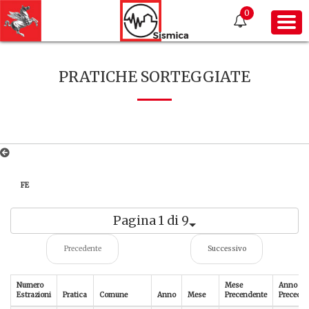
0
PRATICHE SORTEGGIATE
FE
Pagina 1 di 9
Precedente
Successivo
Numero
Mese
Anno
Estrazioni
Pratica
Comune
Anno
Mese
Precendente
Preceden