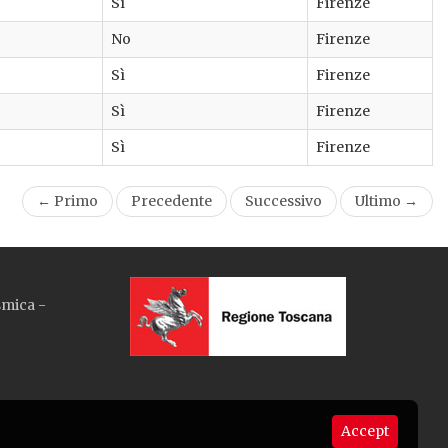
Sì
Firenze
No
Firenze
Sì
Firenze
Sì
Firenze
Sì
Firenze
← Primo
Precedente
Successivo
Ultimo →
smica -
Accept