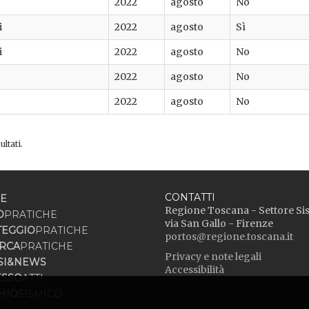
2022
agosto
No
i
2022
agosto
Sì
i
2022
agosto
No
2022
agosto
No
2022
agosto
No
ltati.
CONTATTI
E
Regione Toscana - Settore Si
O
PRATICHE
via San Gallo - Firenze
TEGGIO
PRATICHE
portos@regione.toscana.it
RCA
PRATICHE
Privacy e note legali
SI&NEWS
Accessibilità
ESSO
ATTI
HIO
SISMICO