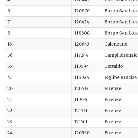
5
120870
Borgo San Lor
7
120424
Borgo San Lor
8
118608
Borgo San Lor
16
120643
Calenzano
36
117244
Campi Bisenzio
35
113594
Certaldo
41
115924
Figline e Incis
20
120514
Firenze
21
119936
Firenze
22
121131
Firenze
23
121161
Firenze
24
120550
Firenze