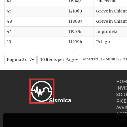
47
119149
Fucecchio
45
121060
Greve in Chiant
48
118087
Greve in Chiant
44
119576
Impruneta
10
115596
Pelago
Pagina 2 di 7
30 Items per Page
Mostrati 31 - 60 su 192 risu
HOM
INVI
SOR
RICE
AVVI
ACC
RISC