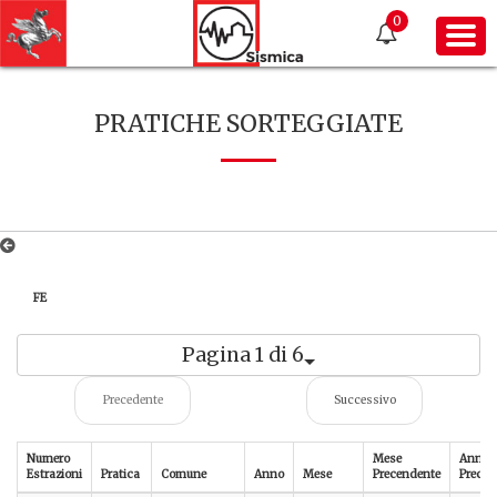
0
PRATICHE SORTEGGIATE
FE
Pagina 1 di 6
Precedente
Successivo
Numero
Mese
Anno
Estrazioni
Pratica
Comune
Anno
Mese
Precendente
Preced