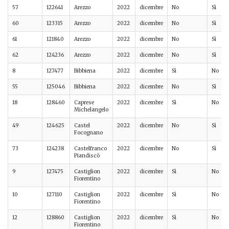
57
122641
Arezzo
2022
dicembre
No
Sì
60
123315
Arezzo
2022
dicembre
No
Sì
61
121840
Arezzo
2022
dicembre
No
Sì
62
124236
Arezzo
2022
dicembre
No
Sì
8
127477
Bibbiena
2022
dicembre
Sì
No
55
125046
Bibbiena
2022
dicembre
No
Sì
18
128460
Caprese
2022
dicembre
Sì
No
Michelangelo
49
124625
Castel
2022
dicembre
No
Sì
Focognano
73
124238
Castelfranco
2022
dicembre
No
Sì
Piandiscò
9
127475
Castiglion
2022
dicembre
Sì
No
Fiorentino
10
127110
Castiglion
2022
dicembre
Sì
No
Fiorentino
12
128860
Castiglion
2022
dicembre
Sì
No
Fiorentino