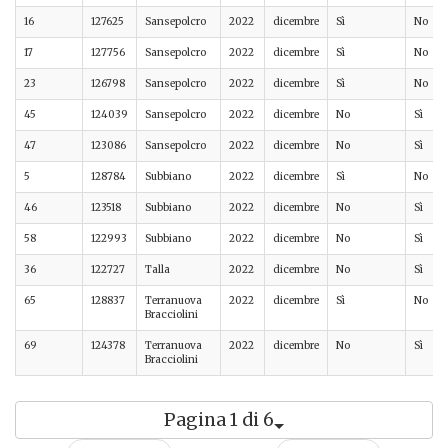
16
127625
Sansepolcro
2022
dicembre
Sì
No
17
127756
Sansepolcro
2022
dicembre
Sì
No
23
126798
Sansepolcro
2022
dicembre
Sì
No
45
124039
Sansepolcro
2022
dicembre
No
Sì
47
123086
Sansepolcro
2022
dicembre
No
Sì
5
128784
Subbiano
2022
dicembre
Sì
No
46
123518
Subbiano
2022
dicembre
No
Sì
58
122993
Subbiano
2022
dicembre
No
Sì
36
122727
Talla
2022
dicembre
No
Sì
65
128837
Terranuova
2022
dicembre
Sì
No
Bracciolini
69
124378
Terranuova
2022
dicembre
No
Sì
Bracciolini
Pagina 1 di 6