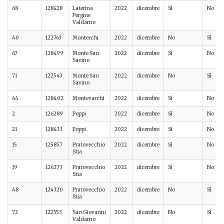
68
128428
Laterina
2022
dicembre
Sì
No
Pergine
Valdarno
40
122763
Monterchi
2022
dicembre
No
Sì
67
128499
Monte San
2022
dicembre
Sì
No
Savino
71
122543
Monte San
2022
dicembre
No
Sì
Savino
64
128402
Montevarchi
2022
dicembre
Sì
No
2
126289
Poppi
2022
dicembre
Sì
No
21
128433
Poppi
2022
dicembre
Sì
No
15
125857
Pratovecchio
2022
dicembre
Sì
No
Stia
19
126273
Pratovecchio
2022
dicembre
Sì
No
Stia
48
124320
Pratovecchio
2022
dicembre
No
Sì
Stia
72
122553
San Giovanni
2022
dicembre
No
Sì
Valdarno