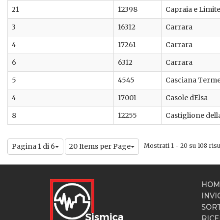
21
12398
Capraia e Limit
3
16312
Carrara
4
17261
Carrara
6
6312
Carrara
5
4545
Casciana Terme
4
17001
Casole dElsa
8
12255
Castiglione dell
Pagina 1 di 6
20 Items per Page
Mostrati 1 - 20 su 108 risul
HOM
INVI
SOR
RICE