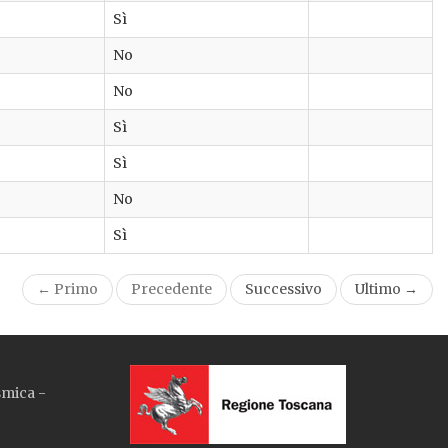
Sì
No
No
Sì
Sì
No
Sì
← Primo
Precedente
Successivo
Ultimo →
smica -