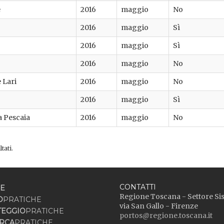
e
2016
maggio
No
2016
maggio
Sì
2016
maggio
Sì
2016
maggio
No
 Lari
2016
maggio
No
2016
maggio
Sì
a Pescaia
2016
maggio
No
tati.
CONTATTI
E
Regione Toscana - Settore Si
O
PRATICHE
via San Gallo - Firenze
TEGGIO
PRATICHE
portos@regione.toscana.it
RCA
PRATICHE