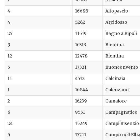
4
16688
Altopascio
4
5262
Arcidosso
27
11519
Bagno a Ripoli
9
16313
Bientina
12
12478
Bientina
5
17321
Buonconvento
11
4512
Calcinaia
1
16844
Calenzano
2
16239
Camaiore
6
9551
Campagnatico
24
15249
Campi Bisenzio
5
17211
Campo nell Elb