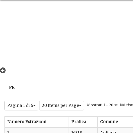
FE
Pagina 1 di 6
20 Items per Page
Mostrati 1 - 20 su 108 risul
Numero Estrazioni
Pratica
Comune
1
16318
Agliana