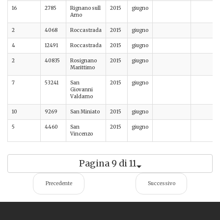
16
2785
Rignano sull
2015
giugno
Arno
2
4068
Roccastrada
2015
giugno
4
12491
Roccastrada
2015
giugno
2
40835
Rosignano
2015
giugno
Marittimo
7
53241
San
2015
giugno
Giovanni
Valdarno
10
9269
San Miniato
2015
giugno
5
4460
San
2015
giugno
Vincenzo
Pagina 9 di 11
Precedente
Successivo