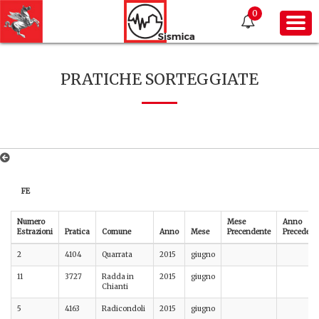
0
PRATICHE SORTEGGIATE
FE
Numero
Mese
Anno
Estrazioni
Pratica
Comune
Anno
Mese
Precendente
Precedent
2
4104
Quarrata
2015
giugno
11
3727
Radda in
2015
giugno
Chianti
5
4163
Radicondoli
2015
giugno