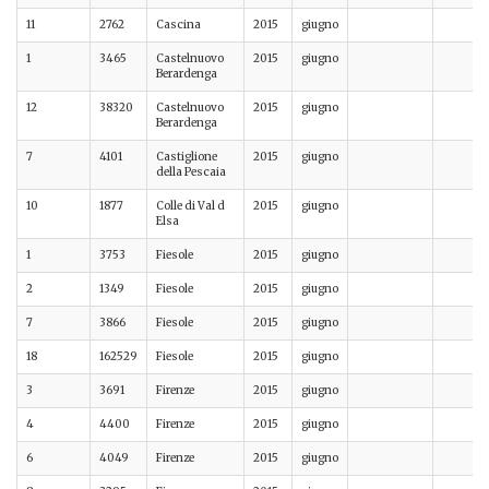
11
2762
Cascina
2015
giugno
1
3465
Castelnuovo
2015
giugno
Berardenga
12
38320
Castelnuovo
2015
giugno
Berardenga
7
4101
Castiglione
2015
giugno
della Pescaia
10
1877
Colle di Val d
2015
giugno
Elsa
1
3753
Fiesole
2015
giugno
2
1349
Fiesole
2015
giugno
7
3866
Fiesole
2015
giugno
18
162529
Fiesole
2015
giugno
3
3691
Firenze
2015
giugno
4
4400
Firenze
2015
giugno
6
4049
Firenze
2015
giugno