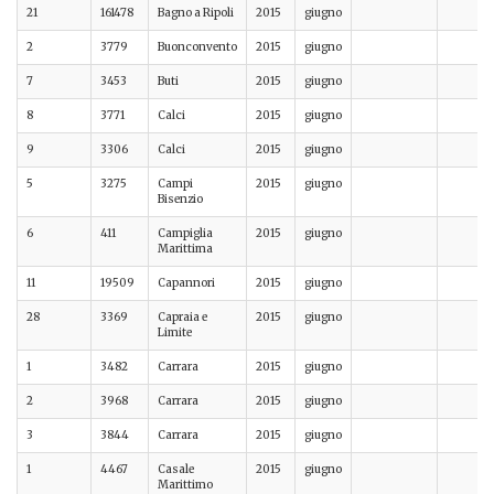
21
161478
Bagno a Ripoli
2015
giugno
2
3779
Buonconvento
2015
giugno
7
3453
Buti
2015
giugno
8
3771
Calci
2015
giugno
9
3306
Calci
2015
giugno
5
3275
Campi
2015
giugno
Bisenzio
6
411
Campiglia
2015
giugno
Marittima
11
19509
Capannori
2015
giugno
28
3369
Capraia e
2015
giugno
Limite
1
3482
Carrara
2015
giugno
2
3968
Carrara
2015
giugno
3
3844
Carrara
2015
giugno
1
4467
Casale
2015
giugno
Marittimo