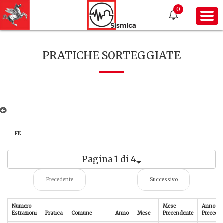
0
PRATICHE SORTEGGIATE
FE
Pagina 1 di 4
Precedente
Successivo
Numero
Mese
Anno
Estrazioni
Pratica
Comune
Anno
Mese
Precendente
Precede