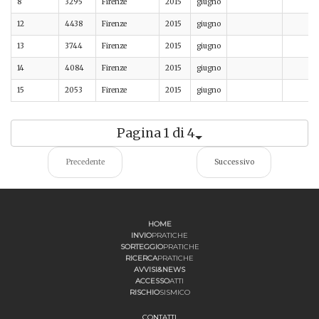
8
3295
Firenze
2015
giugno
12
4438
Firenze
2015
giugno
13
3744
Firenze
2015
giugno
14
4084
Firenze
2015
giugno
15
2053
Firenze
2015
giugno
Pagina 1 di 4
Precedente
Successivo
HOME
INVIO
PRATICHE
SORTEGGIO
PRATICHE
RICERCA
PRATICHE
AVVISI&NEWS
ACCESSO
ATTI
RISCHIO
SISMICO
CONTATTI