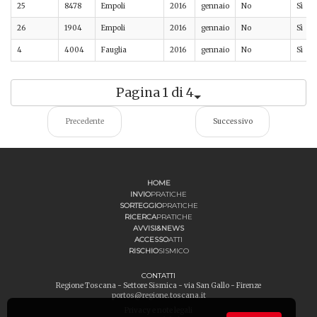
25
8478
Empoli
2016
gennaio
No
Sì
26
1904
Empoli
2016
gennaio
No
Sì
4
4004
Fauglia
2016
gennaio
No
Sì
Pagina 1 di 4
Precedente
Successivo
HOME
INVIO
PRATICHE
SORTEGGIO
PRATICHE
RICERCA
PRATICHE
AVVISI&NEWS
ACCESSO
ATTI
RISCHIO
SISMICO
CONTATTI
Regione Toscana - Settore Sismica - via San Gallo - Firenze
portos@regione.toscana.it
Privacy e note legali