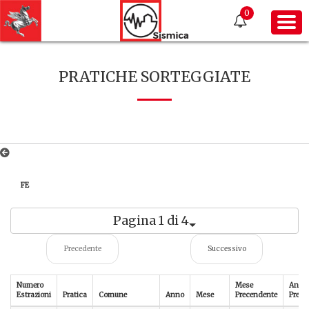
0
PRATICHE SORTEGGIATE
FE
Pagina 1 di 4
Precedente
Successivo
Numero
Mese
Anno
Estrazioni
Pratica
Comune
Anno
Mese
Precendente
Prece