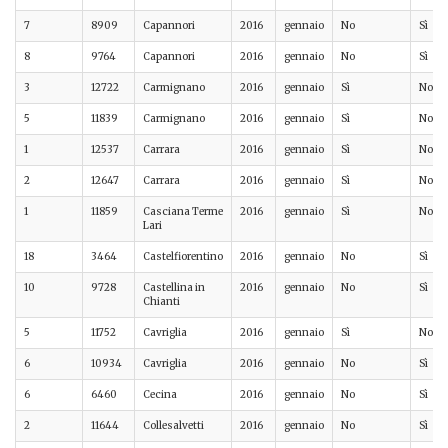
7
8909
Capannori
2016
gennaio
No
Sì
8
9764
Capannori
2016
gennaio
No
Sì
3
12722
Carmignano
2016
gennaio
Sì
No
5
11839
Carmignano
2016
gennaio
Sì
No
1
12537
Carrara
2016
gennaio
Sì
No
2
12647
Carrara
2016
gennaio
Sì
No
1
11859
Casciana Terme
2016
gennaio
Sì
No
Lari
18
3464
Castelfiorentino
2016
gennaio
No
Sì
10
9728
Castellina in
2016
gennaio
No
Sì
Chianti
5
11752
Cavriglia
2016
gennaio
Sì
No
6
10934
Cavriglia
2016
gennaio
No
Sì
6
6460
Cecina
2016
gennaio
No
Sì
2
11644
Collesalvetti
2016
gennaio
No
Sì