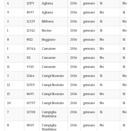
4
12179
Agliana
2016
gennaio
Sì
No
9
8597
Agliana
2016
gennaio
No
Sì
3
12329
Bibbona
2016
gennaio
Sì
No
1
12342
Bucine
2016
gennaio
Sì
No
8
8512
Buggiano
2016
gennaio
No
Sì
1
10344
Camaiore
2016
gennaio
No
Sì
9
151
Camaiore
2016
gennaio
No
Sì
11
9365
Camaiore
2016
gennaio
No
Sì
3
12146
Campi Bisenzio
2016
gennaio
Sì
No
12
12559
Campi Bisenzio
2016
gennaio
Sì
No
15
8695
Campi Bisenzio
2016
gennaio
No
Sì
20
10797
Campi Bisenzio
2016
gennaio
No
Sì
7
12708
Campiglia
2016
gennaio
Sì
No
Marittima
8
8005
Campiglia
2016
gennaio
No
Sì
Marittima