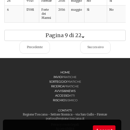
26
9545
Firenze
2016
maggio
No
Sì
6
17081
Forte
2016
maggio
Sì
No
dei
Marmi
Pagina 9 di 22
Precedente
Successivo
HOME
INVIO
PRATICHE
SORTEGGIO
PRATICHE
RICERCA
PRATICHE
AVVISI&NEWS
ACCESSO
ATTI
RISCHIO
SISMICO
CONTATTI
Regione Toscana - Settore Sismica - via San Gallo - Firenze
portos@regione.toscana.it
Privacy e note legali
Accessibilità