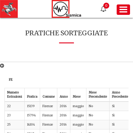
0
PRATICHE SORTEGGIATE
FE
Numero
Mese
Anno
Estrazioni
Pratica
Comune
Anno
Mese
Precendente
Precedente
22
15139
Firenze
2016
maggio
No
Sì
23
15794
Firenze
2016
maggio
No
Sì
25
14104
Firenze
2016
maggio
No
Sì