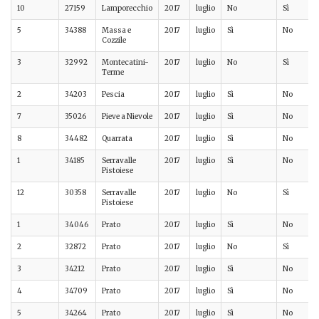
10
27159
Lamporecchio
2017
luglio
No
Sì
5
34388
Massa e
2017
luglio
Sì
No
Cozzile
3
32992
Montecatini-
2017
luglio
No
Sì
Terme
2
34203
Pescia
2017
luglio
Sì
No
7
35026
Pieve a Nievole
2017
luglio
Sì
No
8
34482
Quarrata
2017
luglio
Sì
No
1
34185
Serravalle
2017
luglio
Sì
No
Pistoiese
12
30358
Serravalle
2017
luglio
No
Sì
Pistoiese
1
34046
Prato
2017
luglio
Sì
No
2
32872
Prato
2017
luglio
No
Sì
3
34212
Prato
2017
luglio
Sì
No
4
34709
Prato
2017
luglio
Sì
No
5
34264
Prato
2017
luglio
Sì
No