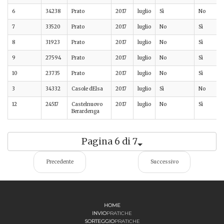
6
34238
Prato
2017
luglio
Sì
No
7
33520
Prato
2017
luglio
No
Sì
8
31923
Prato
2017
luglio
No
Sì
9
27594
Prato
2017
luglio
No
Sì
10
23735
Prato
2017
luglio
No
Sì
3
34332
Casole dElsa
2017
luglio
Sì
No
12
24517
Castelnuovo
2017
luglio
No
Sì
Berardenga
Pagina 6 di 7
Precedente
Successivo
HOME
INVIO
PRATICHE
SORTEGGIO
PRATICHE