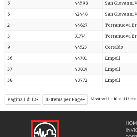
5
44598
San Giovanni 
6
42448
San Giovanni 
2
44627
Terranuova Bra
3
31774
Terranuova Bra
9
44523
Certaldo
36
44701
Empoli
37
40819
Empoli
38
40772
Empoli
Pagina 1 di 12
10 Items per Page
Mostrati 1 - 10 su 113 risu
HOM
INVI