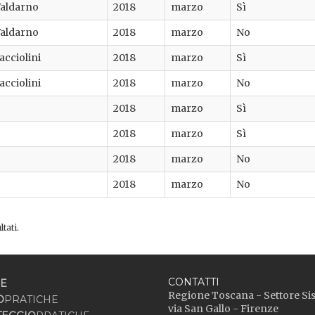
Valdarno
2018
marzo
Sì
Valdarno
2018
marzo
No
cciolini
2018
marzo
Sì
cciolini
2018
marzo
No
2018
marzo
Sì
2018
marzo
Sì
2018
marzo
No
2018
marzo
No
ltati.
CONTATTI
E
Regione Toscana - Settore Si
O
PRATICHE
via San Gallo - Firenze