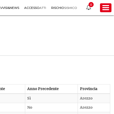
0
VVISI&NEWS
ACCESSO
ATTI
RISCHIO
SISMICO
nte
Anno Precedente
Provincia
Sì
Arezzo
No
Arezzo