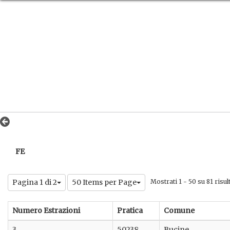
FE
Pagina 1 di 2
50 Items per Page
Mostrati 1 - 50 su 81 risult
Numero Estrazioni
Pratica
Comune
3
50238
Bucine