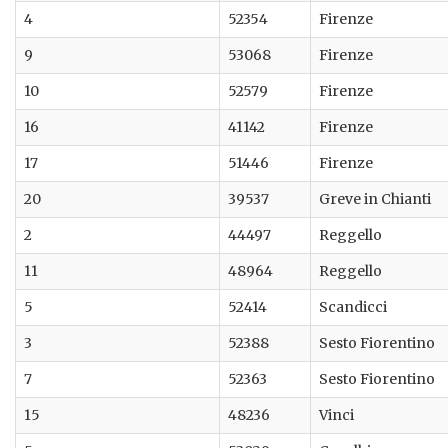
4
52354
Firenze
9
53068
Firenze
10
52579
Firenze
16
41142
Firenze
17
51446
Firenze
20
39537
Greve in Chianti
2
44497
Reggello
11
48964
Reggello
5
52414
Scandicci
3
52388
Sesto Fiorentino
7
52363
Sesto Fiorentino
15
48236
Vinci