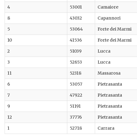
4
53001
Camaiore
8
43032
Capannori
5
53064
Forte dei Marmi
10
41536
Forte dei Marmi
2
51039
Lucca
3
52653
Lucca
11
52318
Massarosa
6
53057
Pietrasanta
7
47922
Pietrasanta
9
51191
Pietrasanta
12
37776
Pietrasanta
1
52718
Carrara