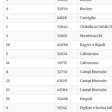
4
52954
Bucine
5
41628
Cavriglia
1
52644
Civitella in Val di 
2
52803
Montevarchi
18
46298
Bagno a Ripoli
1
52454
Calenzano
14
50731
Calenzano
8
52754
Campi Bisenzio
12
47439
Campi Bisenzio
13
48766
Campi Bisenzio
19
52408
Empoli
6
52542
Figline e Incisa V