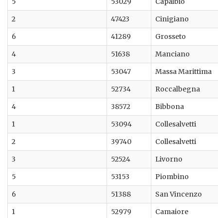
5
53029
Capalbio
2
47423
Cinigiano
6
41289
Grosseto
4
51638
Manciano
3
53047
Massa Marittima
1
52734
Roccalbegna
4
38572
Bibbona
1
53094
Collesalvetti
2
39740
Collesalvetti
3
52524
Livorno
5
53153
Piombino
6
51388
San Vincenzo
1
52979
Camaiore