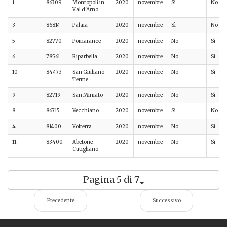
1
86309
Montopoli in
2020
novembre
Sì
No
Val d'Arno
3
86814
Palaia
2020
novembre
Sì
No
5
82770
Pomarance
2020
novembre
No
Sì
6
78561
Riparbella
2020
novembre
No
Sì
10
84473
San Giuliano
2020
novembre
No
Sì
Terme
9
82719
San Miniato
2020
novembre
No
Sì
8
86715
Vecchiano
2020
novembre
Sì
No
4
81400
Volterra
2020
novembre
No
Sì
11
83400
Abetone
2020
novembre
No
Sì
Cutigliano
Pagina 5 di 7
Precedente
Successivo