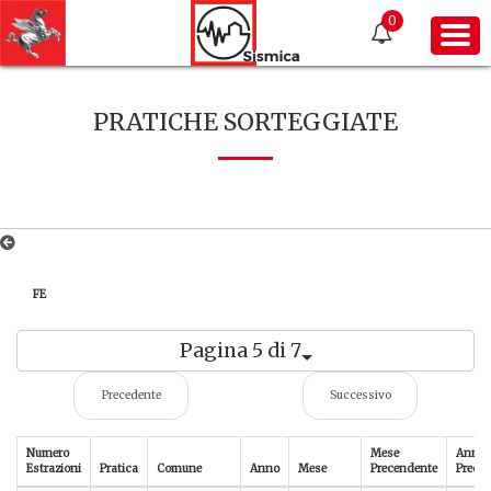
0
PRATICHE SORTEGGIATE
FE
Pagina 5 di 7
Precedente
Successivo
Numero
Mese
Anno
Estrazioni
Pratica
Comune
Anno
Mese
Precendente
Prece