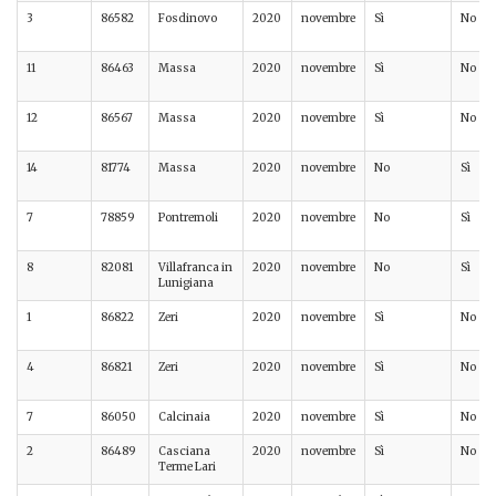
3
86582
Fosdinovo
2020
novembre
Sì
No
11
86463
Massa
2020
novembre
Sì
No
12
86567
Massa
2020
novembre
Sì
No
14
81774
Massa
2020
novembre
No
Sì
7
78859
Pontremoli
2020
novembre
No
Sì
8
82081
Villafranca in
2020
novembre
No
Sì
Lunigiana
1
86822
Zeri
2020
novembre
Sì
No
4
86821
Zeri
2020
novembre
Sì
No
7
86050
Calcinaia
2020
novembre
Sì
No
2
86489
Casciana
2020
novembre
Sì
No
Terme Lari