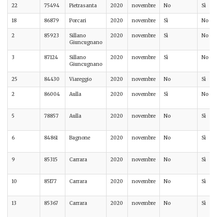
22
75494
Pietrasanta
2020
novembre
No
Sì
18
86879
Porcari
2020
novembre
Sì
No
2
85923
Sillano
2020
novembre
Sì
No
Giuncugnano
3
87124
Sillano
2020
novembre
Sì
No
Giuncugnano
25
84430
Viareggio
2020
novembre
No
Sì
2
86004
Aulla
2020
novembre
Sì
No
5
78857
Aulla
2020
novembre
No
Sì
6
84861
Bagnone
2020
novembre
No
Sì
9
85315
Carrara
2020
novembre
No
Sì
10
85177
Carrara
2020
novembre
No
Sì
13
85367
Carrara
2020
novembre
No
Sì