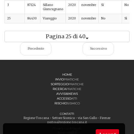
3
87124
Sillano
2020
novembre
Sì
No
Giuncugnano
25
84430
Viareggio
2020
novembre
No
Sì
Pagina 25 di 40
Precedente
Successivo
HOME
INVIO
PRATICHE
SORTEGGIO
PRATICHE
RICERCA
PRATICHE
AVVISI&NEWS
ACCESSO
ATTI
RISCHIO
SISMICO
CONTATTI
Regione Toscana - Settore Sismica - via San Gallo - Firenze
portos@regione.toscana.it
Privacy e note legali
Accessibilità