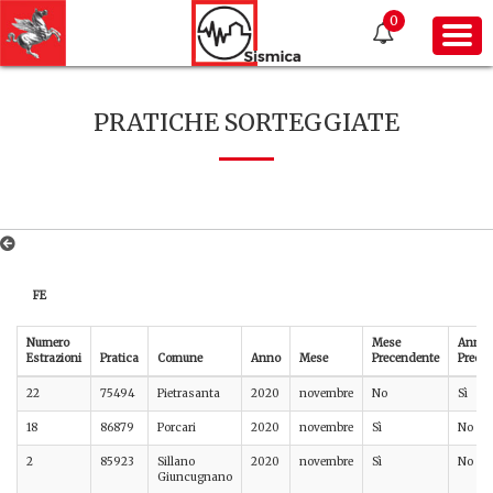
0
PRATICHE SORTEGGIATE
FE
Numero
Mese
Anno
Estrazioni
Pratica
Comune
Anno
Mese
Precendente
Prece
22
75494
Pietrasanta
2020
novembre
No
Sì
18
86879
Porcari
2020
novembre
Sì
No
2
85923
Sillano
2020
novembre
Sì
No
Giuncugnano